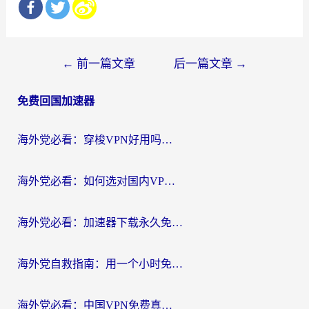
文
←
前一篇文章
后一篇文章
→
章
免费回国加速器
导
航
海外党必看：穿梭VPN好用吗？和云帆VPN对比哪个回国效果更好？附真实测评+避坑指南
海外党必看：如何选对国内VPN，实现无缝访问国内资源？
海外党必看：加速器下载永久免费版真的存在吗？教你无缝访问国内资源的正确姿势
海外党自救指南：用一个小时免费加速器，轻松打破国内资源访问壁垒？
海外党必看：中国VPN免费真的靠谱吗？手把手教你选对回国加速器