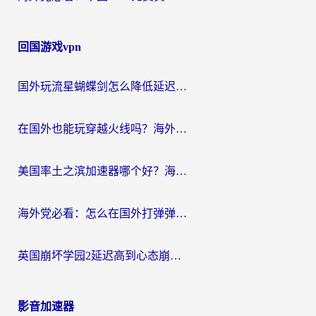
回国游戏vpn
国外玩流星蝴蝶剑怎么降低延迟？海外党必看的加速秘籍（含欧洲鸣潮&彩虹岛优化攻略）
在国外也能玩穿越火线吗？海外玩家国服游戏畅玩终极指南
美国率土之滨加速器哪个好？海外党国服游戏畅玩终极指南（附多游戏解决方案）
海外党必看：怎么在国外打弹弹堂不卡？番茄加速器亲测指南
英国崩坏学园2延迟高到心态崩？海外党国服游戏加速终极指南
影音加速器