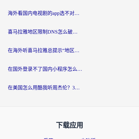
海外看国内电视剧的app选不对？这份回国加速器避坑指南帮你流畅追剧
喜马拉雅地区限制DNS怎么破？海外党听国内音乐听书的终极解决方案
在海外听喜马拉雅总提示“地区限制”？3步轻松解除+听国内音乐全攻略
在国外登录不了国内小程序怎么办？选对回国加速器，轻松解锁国内资源
在美国怎么用酷我听周杰伦？3步搞定海外听歌难题
下载应用