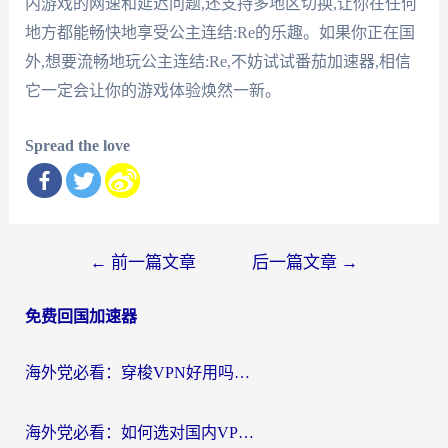
内游戏的网速和延迟问题,还支持多地区切换,让你在任何
地方都能畅快地享受公主连结:Re的乐趣。如果你正在国
外,想要流畅地玩公主连结:Re,不妨试试番茄加速器,相信
它一定会让你的游戏体验焕然一新。
Spread the love
文
←
前一篇文章
后一篇文章
→
章
免费回国加速器
导
航
海外党必看：穿梭VPN好用吗？和云帆VPN对比哪个回国效果更好？附真实测评+避坑指南
海外党必看：如何选对国内VPN，实现无缝访问国内资源？