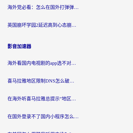
海外党必看：怎么在国外打弹弹堂不卡？番茄加速器亲测指南
英国崩坏学园2延迟高到心态崩？海外党国服游戏加速终极指南
影音加速器
海外看国内电视剧的app选不对？这份回国加速器避坑指南帮你流畅追剧
喜马拉雅地区限制DNS怎么破？海外党听国内音乐听书的终极解决方案
在海外听喜马拉雅总提示“地区限制”？3步轻松解除+听国内音乐全攻略
在国外登录不了国内小程序怎么办？选对回国加速器，轻松解锁国内资源