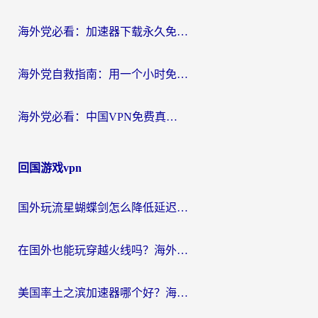
海外党必看：加速器下载永久免费版真的存在吗？教你无缝访问国内资源的正确姿势
海外党自救指南：用一个小时免费加速器，轻松打破国内资源访问壁垒？
海外党必看：中国VPN免费真的靠谱吗？手把手教你选对回国加速器
回国游戏vpn
国外玩流星蝴蝶剑怎么降低延迟？海外党必看的加速秘籍（含欧洲鸣潮&彩虹岛优化攻略）
在国外也能玩穿越火线吗？海外玩家国服游戏畅玩终极指南
美国率土之滨加速器哪个好？海外党国服游戏畅玩终极指南（附多游戏解决方案）