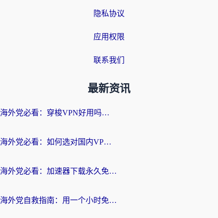
隐私协议
应用权限
联系我们
最新资讯
海外党必看：穿梭VPN好用吗？和云帆VPN对比哪个回国效果更好？附真实测评+避坑指南
海外党必看：如何选对国内VPN，实现无缝访问国内资源？
海外党必看：加速器下载永久免费版真的存在吗？教你无缝访问国内资源的正确姿势
海外党自救指南：用一个小时免费加速器，轻松打破国内资源访问壁垒？