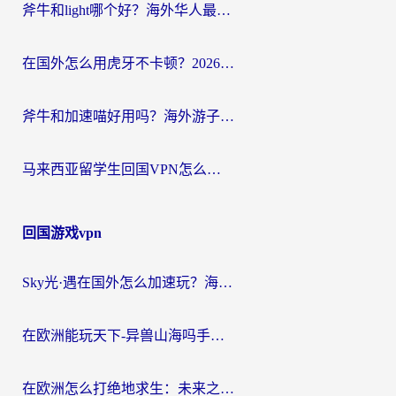
斧牛和light哪个好？海外华人最关心的回国加速器选择难题，一篇讲透
在国外怎么用虎牙不卡顿？2026海外华人亲测有效的回国加速器选择指南
斧牛和加速喵好用吗？海外游子的真实选择困境
马来西亚留学生回国VPN怎么选？3个避坑点+1款实测好用的加速器推荐
回国游戏vpn
Sky光·遇在国外怎么加速玩？海外党亲测有效的国服游戏加速指南
在欧洲能玩天下-异兽山海吗手游？海外玩家的加速器生存指南
在欧洲怎么打绝地求生：未来之役不卡？留学生亲测的加速器避坑指南