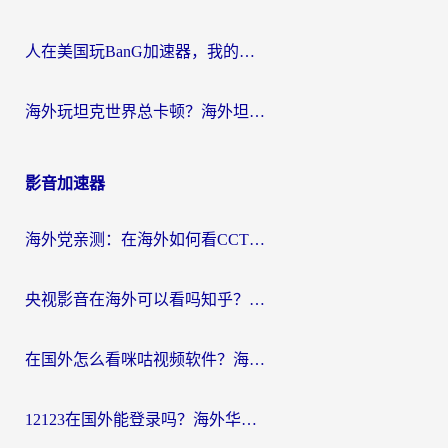
人在美国玩BanG加速器，我的延迟终于绿了
海外玩坦克世界总卡顿？海外坦克世界加速器有哪些？实测好用的选择在这里
影音加速器
海外党亲测：在海外如何看CCTV？告别“仅限大陆播放”的实用指南
央视影音在海外可以看吗知乎？留学生亲测：3步解决地域限制+追剧自由
在国外怎么看咪咕视频软件？海外党亲测有效的回国加速方案
12123在国外能登录吗？海外华人必看的回国加速实用指南