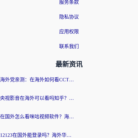
服务条款
隐私协议
应用权限
联系我们
最新资讯
海外党亲测：在海外如何看CCTV？告别“仅限大陆播放”的实用指南
央视影音在海外可以看吗知乎？留学生亲测：3步解决地域限制+追剧自由
在国外怎么看咪咕视频软件？海外党亲测有效的回国加速方案
12123在国外能登录吗？海外华人必看的回国加速实用指南