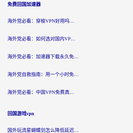
免费回国加速器
导
航
海外党必看：穿梭VPN好用吗？和云帆VPN对比哪个回国效果更好？附真实测评+避坑指南
海外党必看：如何选对国内VPN，实现无缝访问国内资源？
海外党必看：加速器下载永久免费版真的存在吗？教你无缝访问国内资源的正确姿势
海外党自救指南：用一个小时免费加速器，轻松打破国内资源访问壁垒？
海外党必看：中国VPN免费真的靠谱吗？手把手教你选对回国加速器
回国游戏vpn
国外玩流星蝴蝶剑怎么降低延迟？海外党必看的加速秘籍（含欧洲鸣潮&彩虹岛优化攻略）