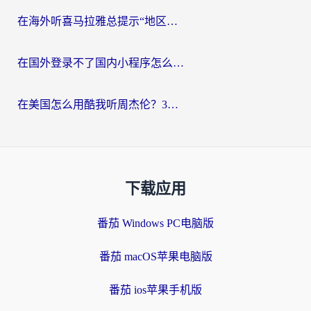
在海外听喜马拉雅总提示“地区限制”？3步轻松解除+听国内音乐全攻略
在国外登录不了国内小程序怎么办？选对回国加速器，轻松解锁国内资源
在美国怎么用酷我听周杰伦？3步搞定海外听歌难题
下载应用
番茄 Windows PC电脑版
番茄 macOS苹果电脑版
番茄 ios苹果手机版