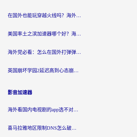
在国外也能玩穿越火线吗？海外玩家国服游戏畅玩终极指南
美国率土之滨加速器哪个好？海外党国服游戏畅玩终极指南（附多游戏解决方案）
海外党必看：怎么在国外打弹弹堂不卡？番茄加速器亲测指南
英国崩坏学园2延迟高到心态崩？海外党国服游戏加速终极指南
影音加速器
海外看国内电视剧的app选不对？这份回国加速器避坑指南帮你流畅追剧
喜马拉雅地区限制DNS怎么破？海外党听国内音乐听书的终极解决方案