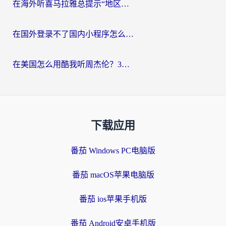
在海外听喜马拉雅总提示“地区限制”？3步轻松解除+听国内音乐全攻略
在国外登录不了国内小程序怎么办？选对回国加速器，轻松解锁国内资源
在美国怎么用酷我听周杰伦？3步搞定海外听歌难题
下载应用
番茄 Windows PC电脑版
番茄 macOS苹果电脑版
番茄 ios苹果手机版
番茄 Android安卓手机版