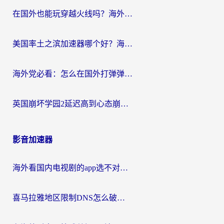
在国外也能玩穿越火线吗？海外玩家国服游戏畅玩终极指南
美国率土之滨加速器哪个好？海外党国服游戏畅玩终极指南（附多游戏解决方案）
海外党必看：怎么在国外打弹弹堂不卡？番茄加速器亲测指南
英国崩坏学园2延迟高到心态崩？海外党国服游戏加速终极指南
影音加速器
海外看国内电视剧的app选不对？这份回国加速器避坑指南帮你流畅追剧
喜马拉雅地区限制DNS怎么破？海外党听国内音乐听书的终极解决方案