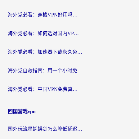
航
海外党必看：穿梭VPN好用吗？和云帆VPN对比哪个回国效果更好？附真实测评+避坑指南
海外党必看：如何选对国内VPN，实现无缝访问国内资源？
海外党必看：加速器下载永久免费版真的存在吗？教你无缝访问国内资源的正确姿势
海外党自救指南：用一个小时免费加速器，轻松打破国内资源访问壁垒？
海外党必看：中国VPN免费真的靠谱吗？手把手教你选对回国加速器
回国游戏vpn
国外玩流星蝴蝶剑怎么降低延迟？海外党必看的加速秘籍（含欧洲鸣潮&彩虹岛优化攻略）