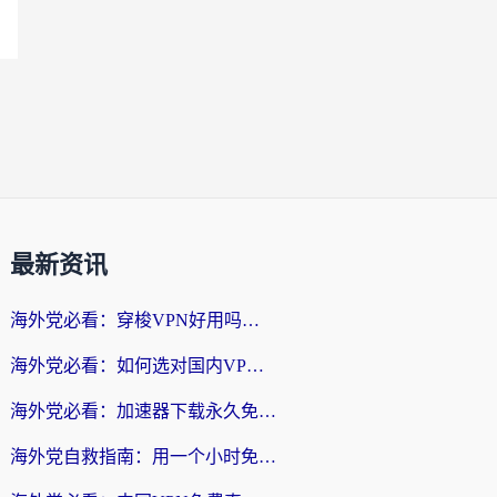
最新资讯
海外党必看：穿梭VPN好用吗？和云帆VPN对比哪个回国效果更好？附真实测评+避坑指南
海外党必看：如何选对国内VPN，实现无缝访问国内资源？
海外党必看：加速器下载永久免费版真的存在吗？教你无缝访问国内资源的正确姿势
海外党自救指南：用一个小时免费加速器，轻松打破国内资源访问壁垒？