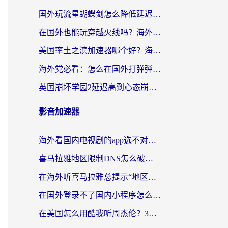
国外玩流星蝴蝶剑怎么降低延迟？海外党必看的加速秘籍（含欧洲鸣潮&彩虹岛优化攻略）
在国外也能玩穿越火线吗？海外玩家国服游戏畅玩终极指南
美国率土之滨加速器哪个好？海外党国服游戏畅玩终极指南（附多游戏解决方案）
海外党必看：怎么在国外打弹弹堂不卡？番茄加速器亲测指南
英国崩坏学园2延迟高到心态崩？海外党国服游戏加速终极指南
影音加速器
海外看国内电视剧的app选不对？这份回国加速器避坑指南帮你流畅追剧
喜马拉雅地区限制DNS怎么破？海外党听国内音乐听书的终极解决方案
在海外听喜马拉雅总提示“地区限制”？3步轻松解除+听国内音乐全攻略
在国外登录不了国内小程序怎么办？选对回国加速器，轻松解锁国内资源
在美国怎么用酷我听周杰伦？3步搞定海外听歌难题