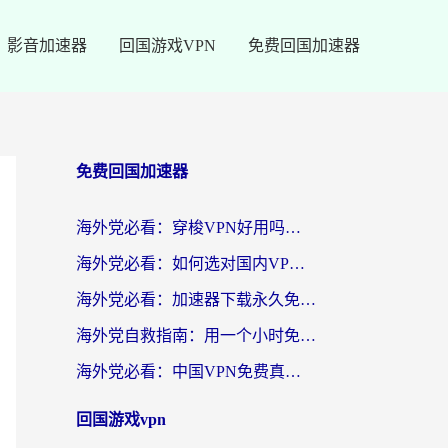
影音加速器
回国游戏VPN
免费回国加速器
免费回国加速器
海外党必看：穿梭VPN好用吗？和云帆VPN对比哪个回国效果更好？附真实测评+避坑指南
海外党必看：如何选对国内VPN，实现无缝访问国内资源？
海外党必看：加速器下载永久免费版真的存在吗？教你无缝访问国内资源的正确姿势
海外党自救指南：用一个小时免费加速器，轻松打破国内资源访问壁垒？
海外党必看：中国VPN免费真的靠谱吗？手把手教你选对回国加速器
回国游戏vpn