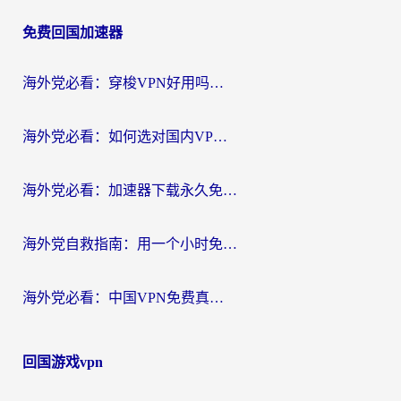
章
免费回国加速器
导
航
海外党必看：穿梭VPN好用吗？和云帆VPN对比哪个回国效果更好？附真实测评+避坑指南
海外党必看：如何选对国内VPN，实现无缝访问国内资源？
海外党必看：加速器下载永久免费版真的存在吗？教你无缝访问国内资源的正确姿势
海外党自救指南：用一个小时免费加速器，轻松打破国内资源访问壁垒？
海外党必看：中国VPN免费真的靠谱吗？手把手教你选对回国加速器
回国游戏vpn