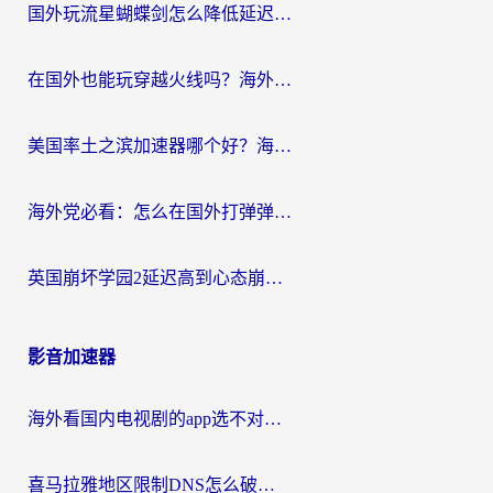
国外玩流星蝴蝶剑怎么降低延迟？海外党必看的加速秘籍（含欧洲鸣潮&彩虹岛优化攻略）
在国外也能玩穿越火线吗？海外玩家国服游戏畅玩终极指南
美国率土之滨加速器哪个好？海外党国服游戏畅玩终极指南（附多游戏解决方案）
海外党必看：怎么在国外打弹弹堂不卡？番茄加速器亲测指南
英国崩坏学园2延迟高到心态崩？海外党国服游戏加速终极指南
影音加速器
海外看国内电视剧的app选不对？这份回国加速器避坑指南帮你流畅追剧
喜马拉雅地区限制DNS怎么破？海外党听国内音乐听书的终极解决方案