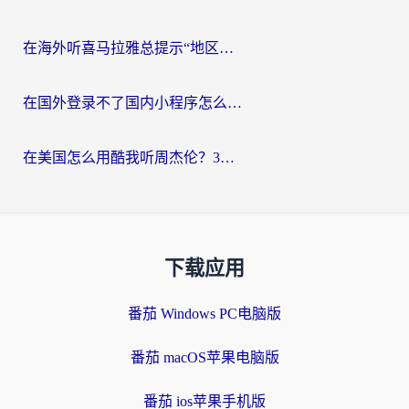
在海外听喜马拉雅总提示“地区限制”？3步轻松解除+听国内音乐全攻略
在国外登录不了国内小程序怎么办？选对回国加速器，轻松解锁国内资源
在美国怎么用酷我听周杰伦？3步搞定海外听歌难题
下载应用
番茄 Windows PC电脑版
番茄 macOS苹果电脑版
番茄 ios苹果手机版