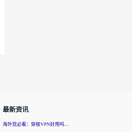
最新资讯
海外党必看：穿梭VPN好用吗？和云帆VPN对比哪个回国效果更好？附真实测评+避坑指南