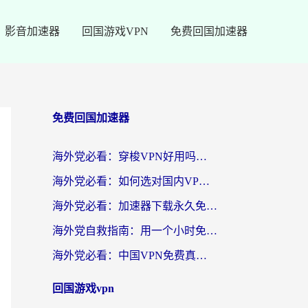
影音加速器
回国游戏VPN
免费回国加速器
免费回国加速器
海外党必看：穿梭VPN好用吗？和云帆VPN对比哪个回国效果更好？附真实测评+避坑指南
海外党必看：如何选对国内VPN，实现无缝访问国内资源？
海外党必看：加速器下载永久免费版真的存在吗？教你无缝访问国内资源的正确姿势
海外党自救指南：用一个小时免费加速器，轻松打破国内资源访问壁垒？
海外党必看：中国VPN免费真的靠谱吗？手把手教你选对回国加速器
回国游戏vpn