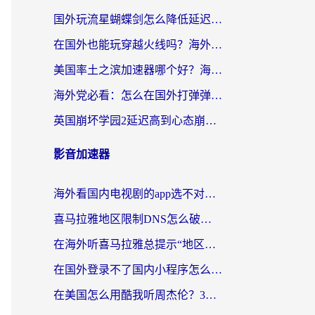
国外玩流星蝴蝶剑怎么降低延迟？海外党必看的加速秘籍（含欧洲鸣潮&彩虹岛优化攻略）
在国外也能玩穿越火线吗？海外玩家国服游戏畅玩终极指南
美国率土之滨加速器哪个好？海外党国服游戏畅玩终极指南（附多游戏解决方案）
海外党必看：怎么在国外打弹弹堂不卡？番茄加速器亲测指南
英国崩坏学园2延迟高到心态崩？海外党国服游戏加速终极指南
影音加速器
海外看国内电视剧的app选不对？这份回国加速器避坑指南帮你流畅追剧
喜马拉雅地区限制DNS怎么破？海外党听国内音乐听书的终极解决方案
在海外听喜马拉雅总提示“地区限制”？3步轻松解除+听国内音乐全攻略
在国外登录不了国内小程序怎么办？选对回国加速器，轻松解锁国内资源
在美国怎么用酷我听周杰伦？3步搞定海外听歌难题