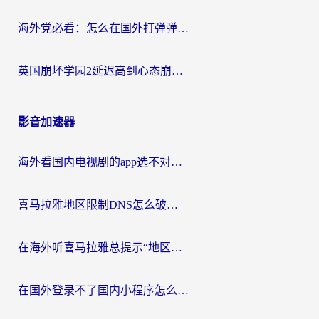
海外党必看：怎么在国外打弹弹堂不卡？番茄加速器亲测指南
英国崩坏学园2延迟高到心态崩？海外党国服游戏加速终极指南
影音加速器
海外看国内电视剧的app选不对？这份回国加速器避坑指南帮你流畅追剧
喜马拉雅地区限制DNS怎么破？海外党听国内音乐听书的终极解决方案
在海外听喜马拉雅总提示“地区限制”？3步轻松解除+听国内音乐全攻略
在国外登录不了国内小程序怎么办？选对回国加速器，轻松解锁国内资源