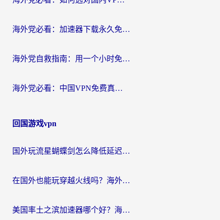
海外党必看：加速器下载永久免费版真的存在吗？教你无缝访问国内资源的正确姿势
海外党自救指南：用一个小时免费加速器，轻松打破国内资源访问壁垒？
海外党必看：中国VPN免费真的靠谱吗？手把手教你选对回国加速器
回国游戏vpn
国外玩流星蝴蝶剑怎么降低延迟？海外党必看的加速秘籍（含欧洲鸣潮&彩虹岛优化攻略）
在国外也能玩穿越火线吗？海外玩家国服游戏畅玩终极指南
美国率土之滨加速器哪个好？海外党国服游戏畅玩终极指南（附多游戏解决方案）