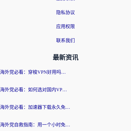
隐私协议
应用权限
联系我们
最新资讯
海外党必看：穿梭VPN好用吗？和云帆VPN对比哪个回国效果更好？附真实测评+避坑指南
海外党必看：如何选对国内VPN，实现无缝访问国内资源？
海外党必看：加速器下载永久免费版真的存在吗？教你无缝访问国内资源的正确姿势
海外党自救指南：用一个小时免费加速器，轻松打破国内资源访问壁垒？