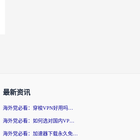
最新资讯
海外党必看：穿梭VPN好用吗？和云帆VPN对比哪个回国效果更好？附真实测评+避坑指南
海外党必看：如何选对国内VPN，实现无缝访问国内资源？
海外党必看：加速器下载永久免费版真的存在吗？教你无缝访问国内资源的正确姿势