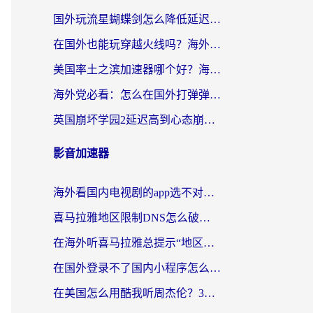
国外玩流星蝴蝶剑怎么降低延迟？海外党必看的加速秘籍（含欧洲鸣潮&彩虹岛优化攻略）
在国外也能玩穿越火线吗？海外玩家国服游戏畅玩终极指南
美国率土之滨加速器哪个好？海外党国服游戏畅玩终极指南（附多游戏解决方案）
海外党必看：怎么在国外打弹弹堂不卡？番茄加速器亲测指南
英国崩坏学园2延迟高到心态崩？海外党国服游戏加速终极指南
影音加速器
海外看国内电视剧的app选不对？这份回国加速器避坑指南帮你流畅追剧
喜马拉雅地区限制DNS怎么破？海外党听国内音乐听书的终极解决方案
在海外听喜马拉雅总提示“地区限制”？3步轻松解除+听国内音乐全攻略
在国外登录不了国内小程序怎么办？选对回国加速器，轻松解锁国内资源
在美国怎么用酷我听周杰伦？3步搞定海外听歌难题