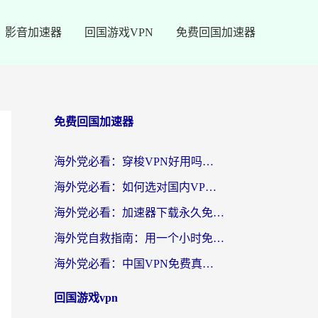
影音加速器
回国游戏VPN
免费回国加速器
免费回国加速器
海外党必看：穿梭VPN好用吗？和云帆VPN对比哪个回国效果更好？附真实测评+避坑指南
海外党必看：如何选对国内VPN，实现无缝访问国内资源？
海外党必看：加速器下载永久免费版真的存在吗？教你无缝访问国内资源的正确姿势
海外党自救指南：用一个小时免费加速器，轻松打破国内资源访问壁垒？
海外党必看：中国VPN免费真的靠谱吗？手把手教你选对回国加速器
回国游戏vpn