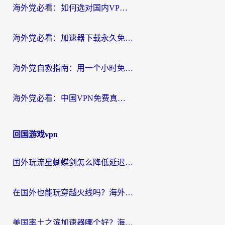
海外党必看：如何选对国内VPN，实现无缝访问国内资源？
海外党必看：加速器下载永久免费版真的存在吗？教你无缝访问国内资源的正确姿势
海外党自救指南：用一个小时免费加速器，轻松打破国内资源访问壁垒？
海外党必看：中国VPN免费真的靠谱吗？手把手教你选对回国加速器
回国游戏vpn
国外玩流星蝴蝶剑怎么降低延迟？海外党必看的加速秘籍（含欧洲鸣潮&彩虹岛优化攻略）
在国外也能玩穿越火线吗？海外玩家国服游戏畅玩终极指南
美国率土之滨加速器哪个好？海外党国服游戏畅玩终极指南（附多游戏解决方案）