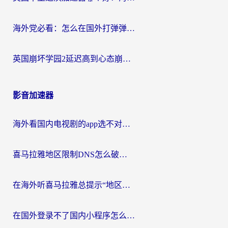
海外党必看：怎么在国外打弹弹堂不卡？番茄加速器亲测指南
英国崩坏学园2延迟高到心态崩？海外党国服游戏加速终极指南
影音加速器
海外看国内电视剧的app选不对？这份回国加速器避坑指南帮你流畅追剧
喜马拉雅地区限制DNS怎么破？海外党听国内音乐听书的终极解决方案
在海外听喜马拉雅总提示“地区限制”？3步轻松解除+听国内音乐全攻略
在国外登录不了国内小程序怎么办？选对回国加速器，轻松解锁国内资源