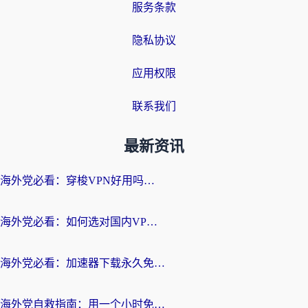
服务条款
隐私协议
应用权限
联系我们
最新资讯
海外党必看：穿梭VPN好用吗？和云帆VPN对比哪个回国效果更好？附真实测评+避坑指南
海外党必看：如何选对国内VPN，实现无缝访问国内资源？
海外党必看：加速器下载永久免费版真的存在吗？教你无缝访问国内资源的正确姿势
海外党自救指南：用一个小时免费加速器，轻松打破国内资源访问壁垒？