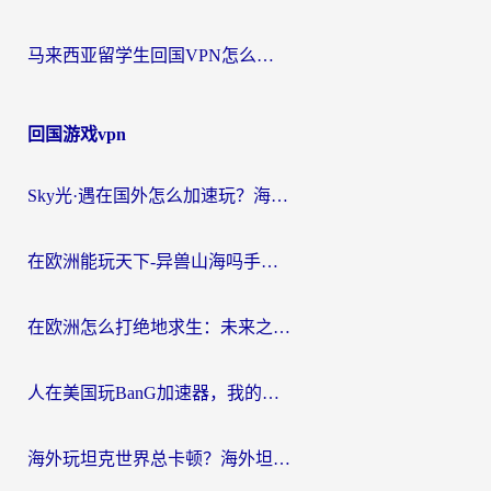
马来西亚留学生回国VPN怎么选？3个避坑点+1款实测好用的加速器推荐
回国游戏vpn
Sky光·遇在国外怎么加速玩？海外党亲测有效的国服游戏加速指南
在欧洲能玩天下-异兽山海吗手游？海外玩家的加速器生存指南
在欧洲怎么打绝地求生：未来之役不卡？留学生亲测的加速器避坑指南
人在美国玩BanG加速器，我的延迟终于绿了
海外玩坦克世界总卡顿？海外坦克世界加速器有哪些？实测好用的选择在这里