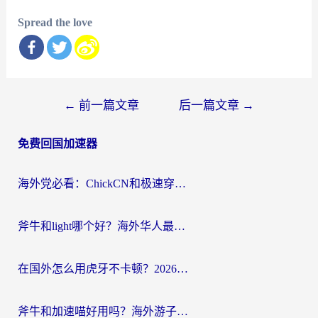
Spread the love
文
←
前一篇文章
后一篇文章
→
章
免费回国加速器
导
航
海外党必看：ChickCN和极速穿梭VPN好用吗？3招教你选对回国加速器无缝刷国内资源
斧牛和light哪个好？海外华人最关心的回国加速器选择难题，一篇讲透
在国外怎么用虎牙不卡顿？2026海外华人亲测有效的回国加速器选择指南
斧牛和加速喵好用吗？海外游子的真实选择困境