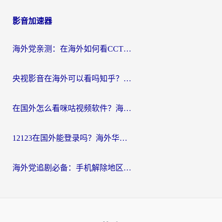
影音加速器
海外党亲测：在海外如何看CCTV？告别“仅限大陆播放”的实用指南
央视影音在海外可以看吗知乎？留学生亲测：3步解决地域限制+追剧自由
在国外怎么看咪咕视频软件？海外党亲测有效的回国加速方案
12123在国外能登录吗？海外华人必看的回国加速实用指南
海外党追剧必备：手机解除地区限制app怎么选？解决央视视频&国内剧地区限制全指南