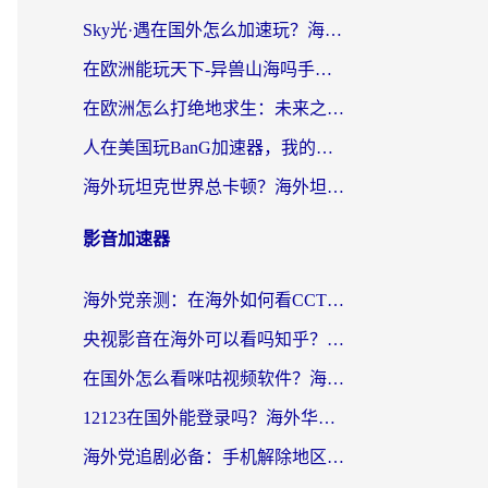
Sky光·遇在国外怎么加速玩？海外党亲测有效的国服游戏加速指南
在欧洲能玩天下-异兽山海吗手游？海外玩家的加速器生存指南
在欧洲怎么打绝地求生：未来之役不卡？留学生亲测的加速器避坑指南
人在美国玩BanG加速器，我的延迟终于绿了
海外玩坦克世界总卡顿？海外坦克世界加速器有哪些？实测好用的选择在这里
影音加速器
海外党亲测：在海外如何看CCTV？告别“仅限大陆播放”的实用指南
央视影音在海外可以看吗知乎？留学生亲测：3步解决地域限制+追剧自由
在国外怎么看咪咕视频软件？海外党亲测有效的回国加速方案
12123在国外能登录吗？海外华人必看的回国加速实用指南
海外党追剧必备：手机解除地区限制app怎么选？解决央视视频&国内剧地区限制全指南