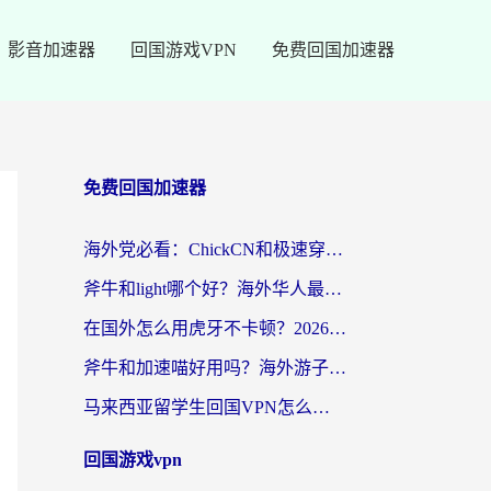
影音加速器
回国游戏VPN
免费回国加速器
免费回国加速器
海外党必看：ChickCN和极速穿梭VPN好用吗？3招教你选对回国加速器无缝刷国内资源
斧牛和light哪个好？海外华人最关心的回国加速器选择难题，一篇讲透
在国外怎么用虎牙不卡顿？2026海外华人亲测有效的回国加速器选择指南
斧牛和加速喵好用吗？海外游子的真实选择困境
马来西亚留学生回国VPN怎么选？3个避坑点+1款实测好用的加速器推荐
回国游戏vpn