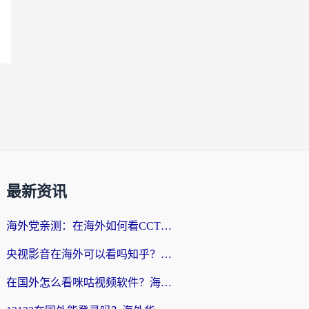
最新资讯
海外党亲测：在海外如何看CCTV？告别“仅限大陆播放”的实用指南
央视影音在海外可以看吗知乎？留学生亲测：3步解决地域限制+追剧自由
在国外怎么看咪咕视频软件？海外党亲测有效的回国加速方案