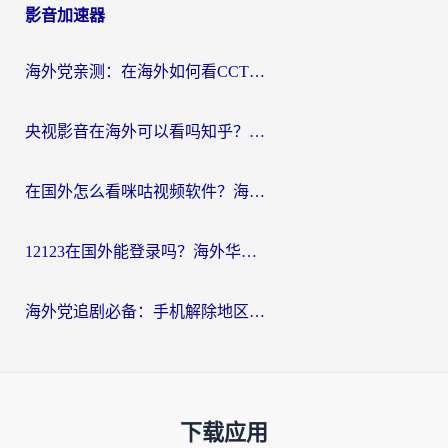
影音加速器
海外党亲测：在海外如何看CCTV？告别“仅限大陆播放”的实用指南
央视影音在海外可以看吗知乎？留学生亲测：3步解决地域限制+追剧自由
在国外怎么看咪咕视频软件？海外党亲测有效的回国加速方案
12123在国外能登录吗？海外华人必看的回国加速实用指南
海外党追剧必备：手机解除地区限制app怎么选？解决央视视频&国内剧地区限制全指南
下载应用