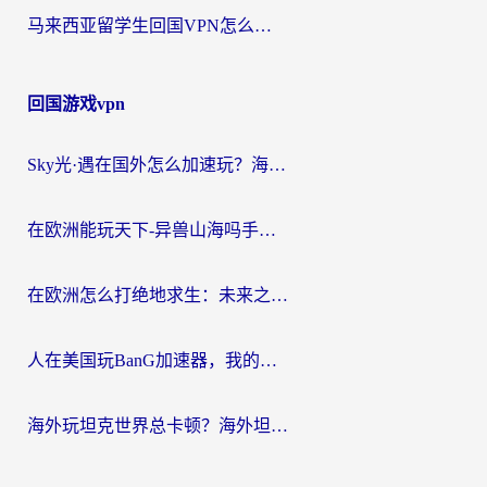
马来西亚留学生回国VPN怎么选？3个避坑点+1款实测好用的加速器推荐
回国游戏vpn
Sky光·遇在国外怎么加速玩？海外党亲测有效的国服游戏加速指南
在欧洲能玩天下-异兽山海吗手游？海外玩家的加速器生存指南
在欧洲怎么打绝地求生：未来之役不卡？留学生亲测的加速器避坑指南
人在美国玩BanG加速器，我的延迟终于绿了
海外玩坦克世界总卡顿？海外坦克世界加速器有哪些？实测好用的选择在这里