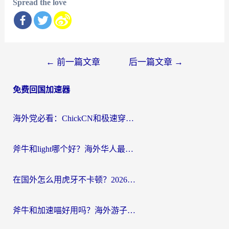
Spread the love
文
←
前一篇文章
后一篇文章
→
章
免费回国加速器
导
航
海外党必看：ChickCN和极速穿梭VPN好用吗？3招教你选对回国加速器无缝刷国内资源
斧牛和light哪个好？海外华人最关心的回国加速器选择难题，一篇讲透
在国外怎么用虎牙不卡顿？2026海外华人亲测有效的回国加速器选择指南
斧牛和加速喵好用吗？海外游子的真实选择困境