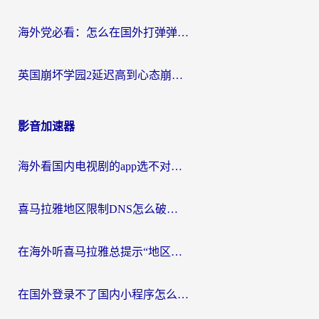
海外党必看：怎么在国外打弹弹堂不卡？番茄加速器亲测指南
英国崩坏学园2延迟高到心态崩？海外党国服游戏加速终极指南
影音加速器
海外看国内电视剧的app选不对？这份回国加速器避坑指南帮你流畅追剧
喜马拉雅地区限制DNS怎么破？海外党听国内音乐听书的终极解决方案
在海外听喜马拉雅总提示“地区限制”？3步轻松解除+听国内音乐全攻略
在国外登录不了国内小程序怎么办？选对回国加速器，轻松解锁国内资源