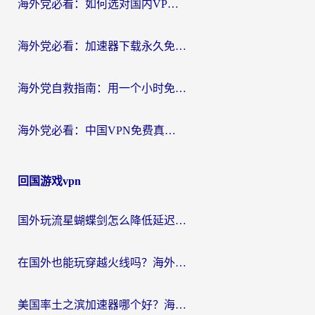
海外党必看：如何选对国内VPN，实现无缝访问国内资源？
海外党必看：加速器下载永久免费版真的存在吗？教你无缝访问国内资源的正确姿势
海外党自救指南：用一个小时免费加速器，轻松打破国内资源访问壁垒？
海外党必看：中国VPN免费真的靠谱吗？手把手教你选对回国加速器
回国游戏vpn
国外玩流星蝴蝶剑怎么降低延迟？海外党必看的加速秘籍（含欧洲鸣潮&彩虹岛优化攻略）
在国外也能玩穿越火线吗？海外玩家国服游戏畅玩终极指南
美国率土之滨加速器哪个好？海外党国服游戏畅玩终极指南（附多游戏解决方案）