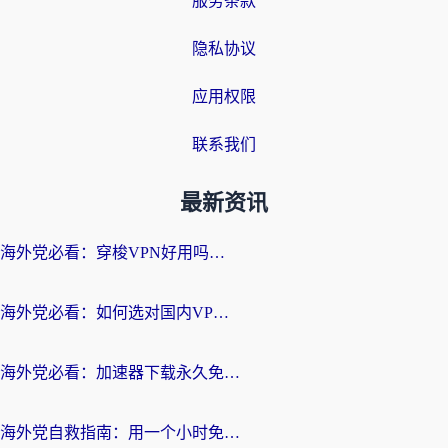
服务条款
隐私协议
应用权限
联系我们
最新资讯
海外党必看：穿梭VPN好用吗？和云帆VPN对比哪个回国效果更好？附真实测评+避坑指南
海外党必看：如何选对国内VPN，实现无缝访问国内资源？
海外党必看：加速器下载永久免费版真的存在吗？教你无缝访问国内资源的正确姿势
海外党自救指南：用一个小时免费加速器，轻松打破国内资源访问壁垒？