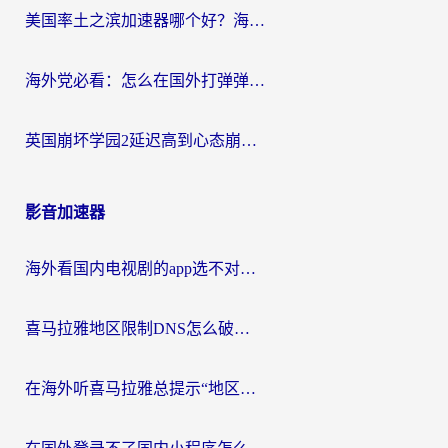
美国率土之滨加速器哪个好？海外党国服游戏畅玩终极指南（附多游戏解决方案）
海外党必看：怎么在国外打弹弹堂不卡？番茄加速器亲测指南
英国崩坏学园2延迟高到心态崩？海外党国服游戏加速终极指南
影音加速器
海外看国内电视剧的app选不对？这份回国加速器避坑指南帮你流畅追剧
喜马拉雅地区限制DNS怎么破？海外党听国内音乐听书的终极解决方案
在海外听喜马拉雅总提示“地区限制”？3步轻松解除+听国内音乐全攻略