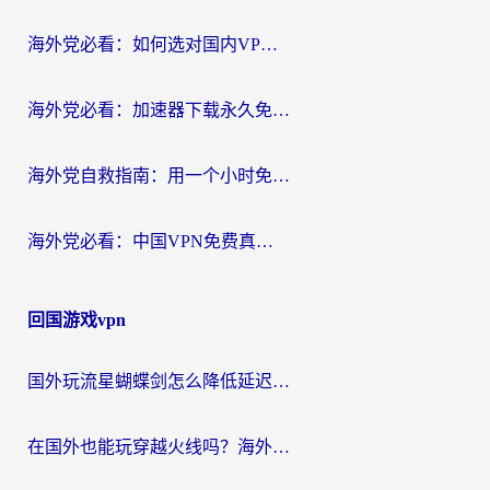
海外党必看：如何选对国内VPN，实现无缝访问国内资源？
海外党必看：加速器下载永久免费版真的存在吗？教你无缝访问国内资源的正确姿势
海外党自救指南：用一个小时免费加速器，轻松打破国内资源访问壁垒？
海外党必看：中国VPN免费真的靠谱吗？手把手教你选对回国加速器
回国游戏vpn
国外玩流星蝴蝶剑怎么降低延迟？海外党必看的加速秘籍（含欧洲鸣潮&彩虹岛优化攻略）
在国外也能玩穿越火线吗？海外玩家国服游戏畅玩终极指南