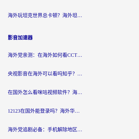
海外玩坦克世界总卡顿？海外坦克世界加速器有哪些？实测好用的选择在这里
影音加速器
海外党亲测：在海外如何看CCTV？告别“仅限大陆播放”的实用指南
央视影音在海外可以看吗知乎？留学生亲测：3步解决地域限制+追剧自由
在国外怎么看咪咕视频软件？海外党亲测有效的回国加速方案
12123在国外能登录吗？海外华人必看的回国加速实用指南
海外党追剧必备：手机解除地区限制app怎么选？解决央视视频&国内剧地区限制全指南