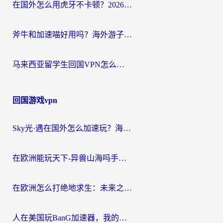
在国外怎么用虎牙不卡顿？2026海外华人亲测有效的回国加速器选择指南
斧牛和加速喵好用吗？海外游子的真实选择困境
马来西亚留学生回国VPN怎么选？3个避坑点+1款实测好用的加速器推荐
回国游戏vpn
Sky光·遇在国外怎么加速玩？海外党亲测有效的国服游戏加速指南
在欧洲能玩天下-异兽山海吗手游？海外玩家的加速器生存指南
在欧洲怎么打绝地求生：未来之役不卡？留学生亲测的加速器避坑指南
人在美国玩BanG加速器，我的延迟终于绿了