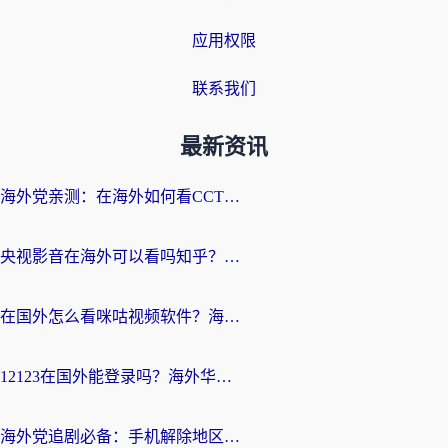
应用权限
联系我们
最新资讯
海外党亲测：在海外如何看CCTV？告别“仅限大陆播放”的实用指南
央视影音在海外可以看吗知乎？留学生亲测：3步解决地域限制+追剧自由
在国外怎么看咪咕视频软件？海外党亲测有效的回国加速方案
12123在国外能登录吗？海外华人必看的回国加速实用指南
海外党追剧必备：手机解除地区限制app怎么选？解决央视视频&国内剧地区限制全指南