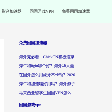
影音加速器
回国游戏VPN
免费回国加速器
免费回国加速器
海外党必看：ChickCN和极速穿梭VPN好用吗？3招教你选对回国加速器无缝刷国内资源
斧牛和light哪个好？海外华人最关心的回国加速器选择难题，一篇讲透
在国外怎么用虎牙不卡顿？2026海外华人亲测有效的回国加速器选择指南
斧牛和加速喵好用吗？海外游子的真实选择困境
马来西亚留学生回国VPN怎么选？3个避坑点+1款实测好用的加速器推荐
回国游戏vpn