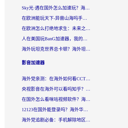
Sky光·遇在国外怎么加速玩？海外党亲测有效的国服游戏加速指南
在欧洲能玩天下-异兽山海吗手游？海外玩家的加速器生存指南
在欧洲怎么打绝地求生：未来之役不卡？留学生亲测的加速器避坑指南
人在美国玩BanG加速器，我的延迟终于绿了
海外玩坦克世界总卡顿？海外坦克世界加速器有哪些？实测好用的选择在这里
影音加速器
海外党亲测：在海外如何看CCTV？告别“仅限大陆播放”的实用指南
央视影音在海外可以看吗知乎？留学生亲测：3步解决地域限制+追剧自由
在国外怎么看咪咕视频软件？海外党亲测有效的回国加速方案
12123在国外能登录吗？海外华人必看的回国加速实用指南
海外党追剧必备：手机解除地区限制app怎么选？解决央视视频&国内剧地区限制全指南