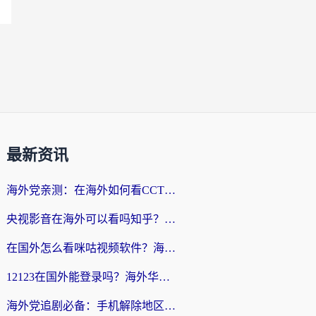
最新资讯
海外党亲测：在海外如何看CCTV？告别“仅限大陆播放”的实用指南
央视影音在海外可以看吗知乎？留学生亲测：3步解决地域限制+追剧自由
在国外怎么看咪咕视频软件？海外党亲测有效的回国加速方案
12123在国外能登录吗？海外华人必看的回国加速实用指南
海外党追剧必备：手机解除地区限制app怎么选？解决央视视频&国内剧地区限制全指南