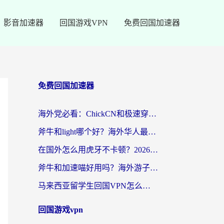
影音加速器
回国游戏VPN
免费回国加速器
免费回国加速器
海外党必看：ChickCN和极速穿梭VPN好用吗？3招教你选对回国加速器无缝刷国内资源
斧牛和light哪个好？海外华人最关心的回国加速器选择难题，一篇讲透
在国外怎么用虎牙不卡顿？2026海外华人亲测有效的回国加速器选择指南
斧牛和加速喵好用吗？海外游子的真实选择困境
马来西亚留学生回国VPN怎么选？3个避坑点+1款实测好用的加速器推荐
回国游戏vpn