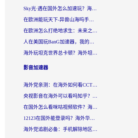
Sky光·遇在国外怎么加速玩？海外党亲测有效的国服游戏加速指南
在欧洲能玩天下-异兽山海吗手游？海外玩家的加速器生存指南
在欧洲怎么打绝地求生：未来之役不卡？留学生亲测的加速器避坑指南
人在美国玩BanG加速器，我的延迟终于绿了
海外玩坦克世界总卡顿？海外坦克世界加速器有哪些？实测好用的选择在这里
影音加速器
海外党亲测：在海外如何看CCTV？告别“仅限大陆播放”的实用指南
央视影音在海外可以看吗知乎？留学生亲测：3步解决地域限制+追剧自由
在国外怎么看咪咕视频软件？海外党亲测有效的回国加速方案
12123在国外能登录吗？海外华人必看的回国加速实用指南
海外党追剧必备：手机解除地区限制app怎么选？解决央视视频&国内剧地区限制全指南