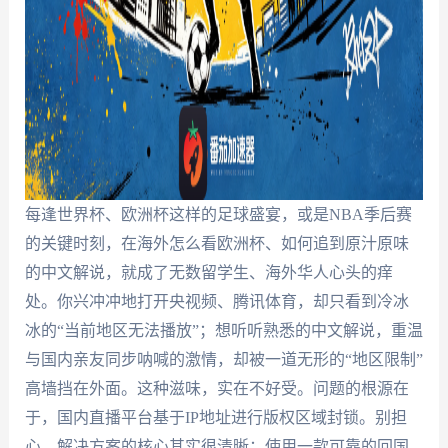
每逢世界杯、欧洲杯这样的足球盛宴，或是NBA季后赛
的关键时刻，在海外怎么看欧洲杯、如何追到原汁原味
的中文解说，就成了无数留学生、海外华人心头的痒
处。你兴冲冲地打开央视频、腾讯体育，却只看到冷冰
冰的“当前地区无法播放”；想听听熟悉的中文解说，重温
与国内亲友同步呐喊的激情，却被一道无形的“地区限制”
高墙挡在外面。这种滋味，实在不好受。问题的根源在
于，国内直播平台基于IP地址进行版权区域封锁。别担
心，解决方案的核心其实很清晰：使用一款可靠的回国