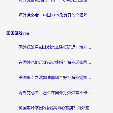
海外党必看：中国VPN免费真的靠谱吗？手把手教你选对回国加速器
回国游戏vpn
国外玩流星蝴蝶剑怎么降低延迟？海外党必看的加速秘籍（含欧洲鸣潮&彩虹岛优化攻略）
在国外也能玩穿越火线吗？海外玩家国服游戏畅玩终极指南
美国率土之滨加速器哪个好？海外党国服游戏畅玩终极指南（附多游戏解决方案）
海外党必看：怎么在国外打弹弹堂不卡？番茄加速器亲测指南
英国崩坏学园2延迟高到心态崩？海外党国服游戏加速终极指南