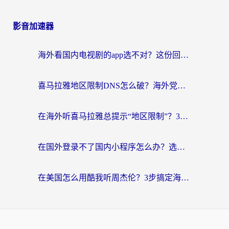
影音加速器
海外看国内电视剧的app选不对？这份回国加速器避坑指南帮你流畅追剧
喜马拉雅地区限制DNS怎么破？海外党听国内音乐听书的终极解决方案
在海外听喜马拉雅总提示“地区限制”？3步轻松解除+听国内音乐全攻略
在国外登录不了国内小程序怎么办？选对回国加速器，轻松解锁国内资源
在美国怎么用酷我听周杰伦？3步搞定海外听歌难题