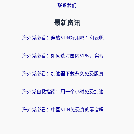
联系我们
最新资讯
海外党必看：穿梭VPN好用吗？和云帆VPN对比哪个回国效果更好？附真实测评+避坑指南
海外党必看：如何选对国内VPN，实现无缝访问国内资源？
海外党必看：加速器下载永久免费版真的存在吗？教你无缝访问国内资源的正确姿势
海外党自救指南：用一个小时免费加速器，轻松打破国内资源访问壁垒？
海外党必看：中国VPN免费真的靠谱吗？手把手教你选对回国加速器