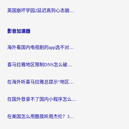
英国崩坏学园2延迟高到心态崩？海外党国服游戏加速终极指南
影音加速器
海外看国内电视剧的app选不对？这份回国加速器避坑指南帮你流畅追剧
喜马拉雅地区限制DNS怎么破？海外党听国内音乐听书的终极解决方案
在海外听喜马拉雅总提示“地区限制”？3步轻松解除+听国内音乐全攻略
在国外登录不了国内小程序怎么办？选对回国加速器，轻松解锁国内资源
在美国怎么用酷我听周杰伦？3步搞定海外听歌难题