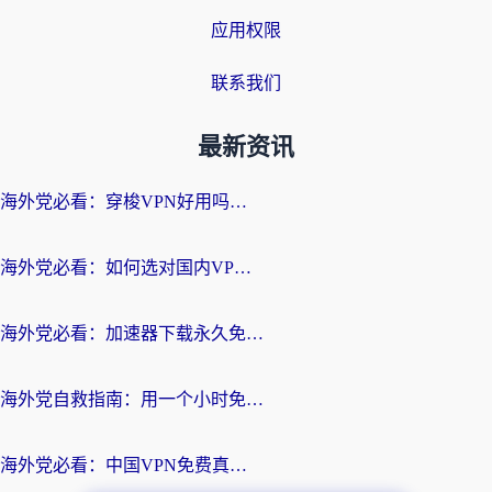
应用权限
联系我们
最新资讯
海外党必看：穿梭VPN好用吗？和云帆VPN对比哪个回国效果更好？附真实测评+避坑指南
海外党必看：如何选对国内VPN，实现无缝访问国内资源？
海外党必看：加速器下载永久免费版真的存在吗？教你无缝访问国内资源的正确姿势
海外党自救指南：用一个小时免费加速器，轻松打破国内资源访问壁垒？
海外党必看：中国VPN免费真的靠谱吗？手把手教你选对回国加速器