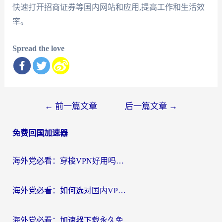
快速打开招商证券等国内网站和应用,提高工作和生活效
率。
Spread the love
文
←
前一篇文章
后一篇文章
→
章
免费回国加速器
导
航
海外党必看：穿梭VPN好用吗？和云帆VPN对比哪个回国效果更好？附真实测评+避坑指南
海外党必看：如何选对国内VPN，实现无缝访问国内资源？
海外党必看：加速器下载永久免费版真的存在吗？教你无缝访问国内资源的正确姿势