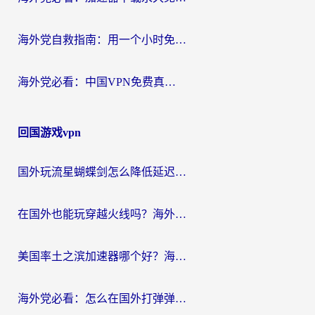
海外党自救指南：用一个小时免费加速器，轻松打破国内资源访问壁垒？
海外党必看：中国VPN免费真的靠谱吗？手把手教你选对回国加速器
回国游戏vpn
国外玩流星蝴蝶剑怎么降低延迟？海外党必看的加速秘籍（含欧洲鸣潮&彩虹岛优化攻略）
在国外也能玩穿越火线吗？海外玩家国服游戏畅玩终极指南
美国率土之滨加速器哪个好？海外党国服游戏畅玩终极指南（附多游戏解决方案）
海外党必看：怎么在国外打弹弹堂不卡？番茄加速器亲测指南