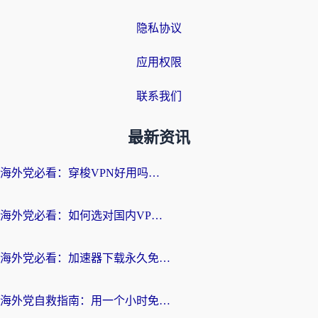
隐私协议
应用权限
联系我们
最新资讯
海外党必看：穿梭VPN好用吗？和云帆VPN对比哪个回国效果更好？附真实测评+避坑指南
海外党必看：如何选对国内VPN，实现无缝访问国内资源？
海外党必看：加速器下载永久免费版真的存在吗？教你无缝访问国内资源的正确姿势
海外党自救指南：用一个小时免费加速器，轻松打破国内资源访问壁垒？