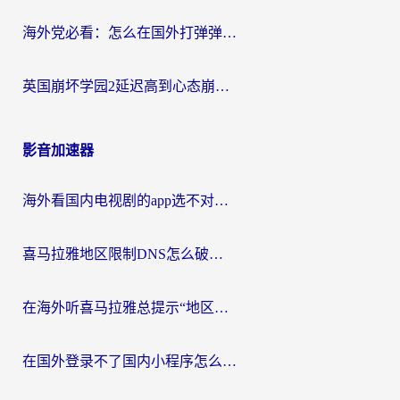
海外党必看：怎么在国外打弹弹堂不卡？番茄加速器亲测指南
英国崩坏学园2延迟高到心态崩？海外党国服游戏加速终极指南
影音加速器
海外看国内电视剧的app选不对？这份回国加速器避坑指南帮你流畅追剧
喜马拉雅地区限制DNS怎么破？海外党听国内音乐听书的终极解决方案
在海外听喜马拉雅总提示“地区限制”？3步轻松解除+听国内音乐全攻略
在国外登录不了国内小程序怎么办？选对回国加速器，轻松解锁国内资源