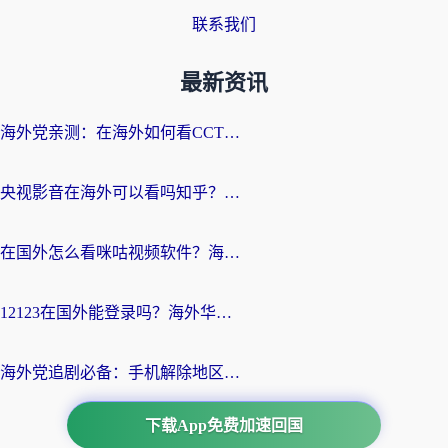
联系我们
最新资讯
海外党亲测：在海外如何看CCTV？告别“仅限大陆播放”的实用指南
央视影音在海外可以看吗知乎？留学生亲测：3步解决地域限制+追剧自由
在国外怎么看咪咕视频软件？海外党亲测有效的回国加速方案
12123在国外能登录吗？海外华人必看的回国加速实用指南
海外党追剧必备：手机解除地区限制app怎么选？解决央视视频&国内剧地区限制全指南
下载App免费加速回国