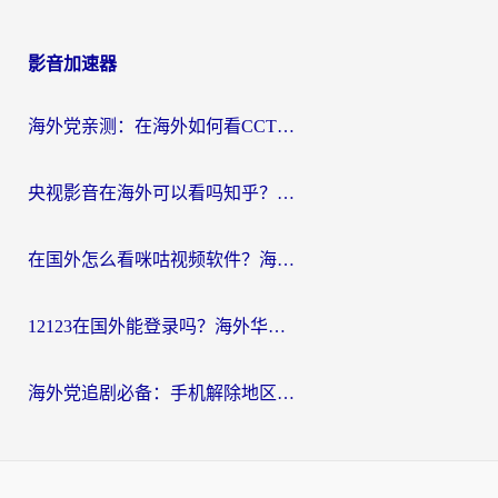
影音加速器
海外党亲测：在海外如何看CCTV？告别“仅限大陆播放”的实用指南
央视影音在海外可以看吗知乎？留学生亲测：3步解决地域限制+追剧自由
在国外怎么看咪咕视频软件？海外党亲测有效的回国加速方案
12123在国外能登录吗？海外华人必看的回国加速实用指南
海外党追剧必备：手机解除地区限制app怎么选？解决央视视频&国内剧地区限制全指南