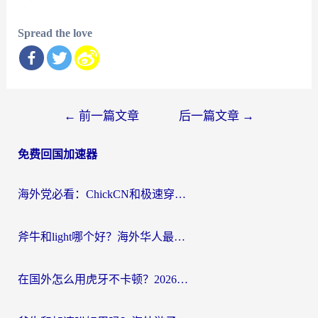
Spread the love
文
←
前一篇文章
后一篇文章
→
章
免费回国加速器
导
航
海外党必看：ChickCN和极速穿梭VPN好用吗？3招教你选对回国加速器无缝刷国内资源
斧牛和light哪个好？海外华人最关心的回国加速器选择难题，一篇讲透
在国外怎么用虎牙不卡顿？2026海外华人亲测有效的回国加速器选择指南