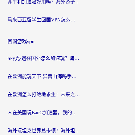
斧牛和加速喵好用吗？海外游子的真实选择困境
马来西亚留学生回国VPN怎么选？3个避坑点+1款实测好用的加速器推荐
回国游戏vpn
Sky光·遇在国外怎么加速玩？海外党亲测有效的国服游戏加速指南
在欧洲能玩天下-异兽山海吗手游？海外玩家的加速器生存指南
在欧洲怎么打绝地求生：未来之役不卡？留学生亲测的加速器避坑指南
人在美国玩BanG加速器，我的延迟终于绿了
海外玩坦克世界总卡顿？海外坦克世界加速器有哪些？实测好用的选择在这里