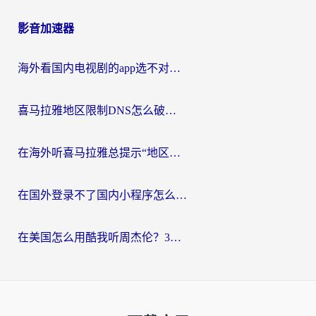
影音加速器
海外看国内电视剧的app选不对？这份回国加速器避坑指南帮你流畅追剧
喜马拉雅地区限制DNS怎么破？海外党听国内音乐听书的终极解决方案
在海外听喜马拉雅总提示“地区限制”？3步轻松解除+听国内音乐全攻略
在国外登录不了国内小程序怎么办？选对回国加速器，轻松解锁国内资源
在美国怎么用酷我听周杰伦？3步搞定海外听歌难题