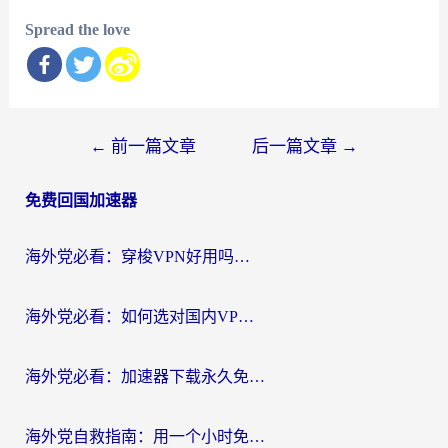
Spread the love
文
←
前一篇文章
后一篇文章
→
章
免费回国加速器
导
航
海外党必看：穿梭VPN好用吗？和云帆VPN对比哪个回国效果更好？附真实测评+避坑指南
海外党必看：如何选对国内VPN，实现无缝访问国内资源？
海外党必看：加速器下载永久免费版真的存在吗？教你无缝访问国内资源的正确姿势
海外党自救指南：用一个小时免费加速器，轻松打破国内资源访问壁垒？