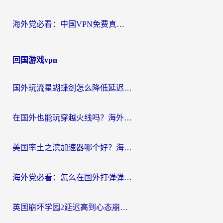
海外党必看：中国VPN免费真的靠谱吗？手把手教你选对回国加速器
回国游戏vpn
国外玩流星蝴蝶剑怎么降低延迟？海外党必看的加速秘籍（含欧洲鸣潮&彩虹岛优化攻略）
在国外也能玩穿越火线吗？海外玩家国服游戏畅玩终极指南
美国率土之滨加速器哪个好？海外党国服游戏畅玩终极指南（附多游戏解决方案）
海外党必看：怎么在国外打弹弹堂不卡？番茄加速器亲测指南
英国崩坏学园2延迟高到心态崩？海外党国服游戏加速终极指南