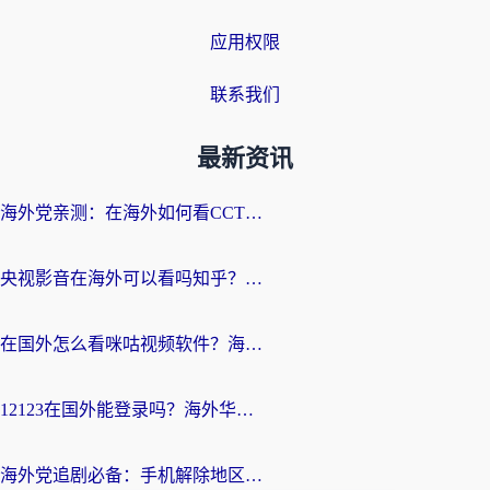
应用权限
联系我们
最新资讯
海外党亲测：在海外如何看CCTV？告别“仅限大陆播放”的实用指南
央视影音在海外可以看吗知乎？留学生亲测：3步解决地域限制+追剧自由
在国外怎么看咪咕视频软件？海外党亲测有效的回国加速方案
12123在国外能登录吗？海外华人必看的回国加速实用指南
海外党追剧必备：手机解除地区限制app怎么选？解决央视视频&国内剧地区限制全指南