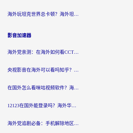
海外玩坦克世界总卡顿？海外坦克世界加速器有哪些？实测好用的选择在这里
影音加速器
海外党亲测：在海外如何看CCTV？告别“仅限大陆播放”的实用指南
央视影音在海外可以看吗知乎？留学生亲测：3步解决地域限制+追剧自由
在国外怎么看咪咕视频软件？海外党亲测有效的回国加速方案
12123在国外能登录吗？海外华人必看的回国加速实用指南
海外党追剧必备：手机解除地区限制app怎么选？解决央视视频&国内剧地区限制全指南