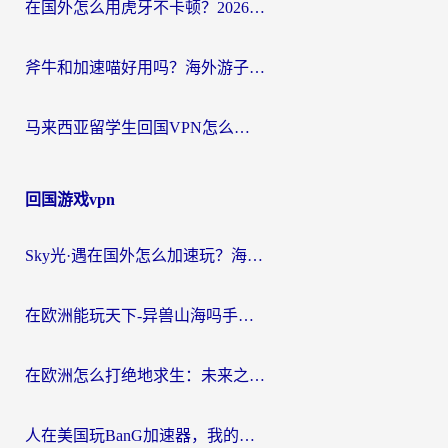
在国外怎么用虎牙不卡顿？2026海外华人亲测有效的回国加速器选择指南
斧牛和加速喵好用吗？海外游子的真实选择困境
马来西亚留学生回国VPN怎么选？3个避坑点+1款实测好用的加速器推荐
回国游戏vpn
Sky光·遇在国外怎么加速玩？海外党亲测有效的国服游戏加速指南
在欧洲能玩天下-异兽山海吗手游？海外玩家的加速器生存指南
在欧洲怎么打绝地求生：未来之役不卡？留学生亲测的加速器避坑指南
人在美国玩BanG加速器，我的延迟终于绿了