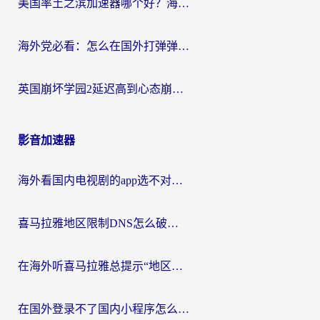
美国率土之滨加速器哪个好？海外党国服游戏畅玩终极指南（附多游戏解决方案）
海外党必看：怎么在国外打弹弹堂不卡？番茄加速器亲测指南
英国崩坏学园2延迟高到心态崩？海外党国服游戏加速终极指南
影音加速器
海外看国内电视剧的app选不对？这份回国加速器避坑指南帮你流畅追剧
喜马拉雅地区限制DNS怎么破？海外党听国内音乐听书的终极解决方案
在海外听喜马拉雅总提示“地区限制”？3步轻松解除+听国内音乐全攻略
在国外登录不了国内小程序怎么办？选对回国加速器，轻松解锁国内资源