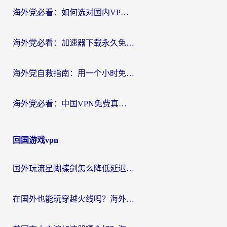
海外党必看：如何选对国内VPN，实现无缝访问国内资源？
海外党必看：加速器下载永久免费版真的存在吗？教你无缝访问国内资源的正确姿势
海外党自救指南：用一个小时免费加速器，轻松打破国内资源访问壁垒？
海外党必看：中国VPN免费真的靠谱吗？手把手教你选对回国加速器
回国游戏vpn
国外玩流星蝴蝶剑怎么降低延迟？海外党必看的加速秘籍（含欧洲鸣潮&彩虹岛优化攻略）
在国外也能玩穿越火线吗？海外玩家国服游戏畅玩终极指南