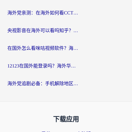
海外党亲测：在海外如何看CCTV？告别“仅限大陆播放”的实用指南
央视影音在海外可以看吗知乎？留学生亲测：3步解决地域限制+追剧自由
在国外怎么看咪咕视频软件？海外党亲测有效的回国加速方案
12123在国外能登录吗？海外华人必看的回国加速实用指南
海外党追剧必备：手机解除地区限制app怎么选？解决央视视频&国内剧地区限制全指南
下载应用