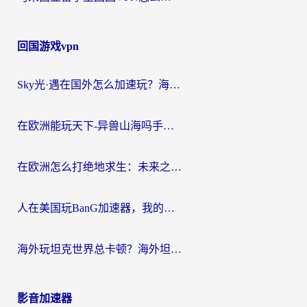
回国游戏vpn
Sky光·遇在国外怎么加速玩？海外党亲测有效的国服游戏加速指南
在欧洲能玩天下-异兽山海吗手游？海外玩家的加速器生存指南
在欧洲怎么打绝地求生：未来之役不卡？留学生亲测的加速器避坑指南
人在美国玩BanG加速器，我的延迟终于绿了
海外玩坦克世界总卡顿？海外坦克世界加速器有哪些？实测好用的选择在这里
影音加速器