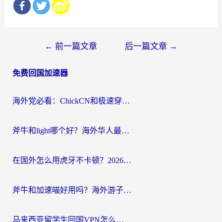
文
←
前一篇文章
后一篇文章
→
章
免费回国加速器
导
航
海外党必看：ChickCN和极速穿梭VPN好用吗？3招教你选对回国加速器无缝刷国内资源
斧牛和light哪个好？海外华人最关心的回国加速器选择难题，一篇讲透
在国外怎么用虎牙不卡顿？2026海外华人亲测有效的回国加速器选择指南
斧牛和加速喵好用吗？海外游子的真实选择困境
马来西亚留学生回国VPN怎么选？3个避坑点+1款实测好用的加速器推荐