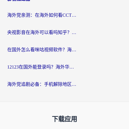
海外党亲测：在海外如何看CCTV？告别“仅限大陆播放”的实用指南
央视影音在海外可以看吗知乎？留学生亲测：3步解决地域限制+追剧自由
在国外怎么看咪咕视频软件？海外党亲测有效的回国加速方案
12123在国外能登录吗？海外华人必看的回国加速实用指南
海外党追剧必备：手机解除地区限制app怎么选？解决央视视频&国内剧地区限制全指南
下载应用