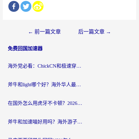
文
←
前一篇文章
后一篇文章
→
章
免费回国加速器
导
航
海外党必看：ChickCN和极速穿梭VPN好用吗？3招教你选对回国加速器无缝刷国内资源
斧牛和light哪个好？海外华人最关心的回国加速器选择难题，一篇讲透
在国外怎么用虎牙不卡顿？2026海外华人亲测有效的回国加速器选择指南
斧牛和加速喵好用吗？海外游子的真实选择困境