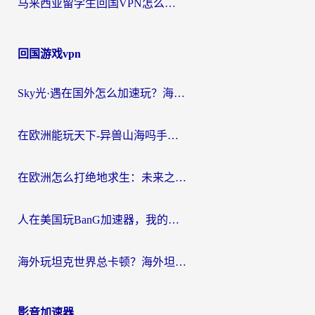
马来西亚留学生回国VPN怎么选？3个避坑点+1款实测好用的加速器推荐
回国游戏vpn
Sky光·遇在国外怎么加速玩？海外党亲测有效的国服游戏加速指南
在欧洲能玩天下-异兽山海吗手游？海外玩家的加速器生存指南
在欧洲怎么打绝地求生：未来之役不卡？留学生亲测的加速器避坑指南
人在美国玩BanG加速器，我的延迟终于绿了
海外玩坦克世界总卡顿？海外坦克世界加速器有哪些？实测好用的选择在这里
影音加速器