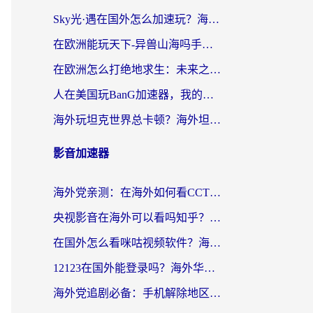
Sky光·遇在国外怎么加速玩？海外党亲测有效的国服游戏加速指南
在欧洲能玩天下-异兽山海吗手游？海外玩家的加速器生存指南
在欧洲怎么打绝地求生：未来之役不卡？留学生亲测的加速器避坑指南
人在美国玩BanG加速器，我的延迟终于绿了
海外玩坦克世界总卡顿？海外坦克世界加速器有哪些？实测好用的选择在这里
影音加速器
海外党亲测：在海外如何看CCTV？告别“仅限大陆播放”的实用指南
央视影音在海外可以看吗知乎？留学生亲测：3步解决地域限制+追剧自由
在国外怎么看咪咕视频软件？海外党亲测有效的回国加速方案
12123在国外能登录吗？海外华人必看的回国加速实用指南
海外党追剧必备：手机解除地区限制app怎么选？解决央视视频&国内剧地区限制全指南