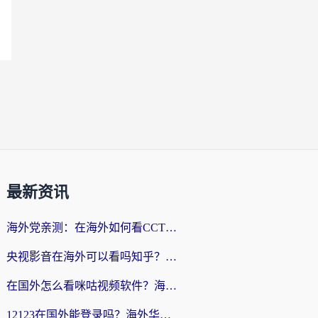
最新资讯
海外党亲测：在海外如何看CCTV？告别“仅限大陆播放”的实用指南
央视影音在海外可以看吗知乎？留学生亲测：3步解决地域限制+追剧自由
在国外怎么看咪咕视频软件？海外党亲测有效的回国加速方案
12123在国外能登录吗？海外华人必看的回国加速实用指南