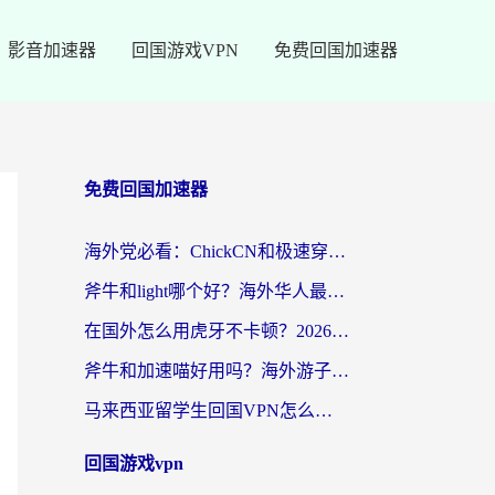
影音加速器
回国游戏VPN
免费回国加速器
免费回国加速器
海外党必看：ChickCN和极速穿梭VPN好用吗？3招教你选对回国加速器无缝刷国内资源
斧牛和light哪个好？海外华人最关心的回国加速器选择难题，一篇讲透
在国外怎么用虎牙不卡顿？2026海外华人亲测有效的回国加速器选择指南
斧牛和加速喵好用吗？海外游子的真实选择困境
马来西亚留学生回国VPN怎么选？3个避坑点+1款实测好用的加速器推荐
回国游戏vpn