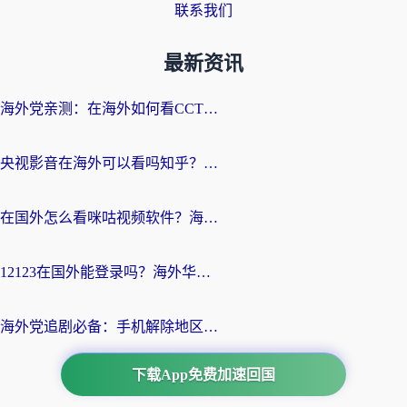
联系我们
最新资讯
海外党亲测：在海外如何看CCTV？告别“仅限大陆播放”的实用指南
央视影音在海外可以看吗知乎？留学生亲测：3步解决地域限制+追剧自由
在国外怎么看咪咕视频软件？海外党亲测有效的回国加速方案
12123在国外能登录吗？海外华人必看的回国加速实用指南
海外党追剧必备：手机解除地区限制app怎么选？解决央视视频&国内剧地区限制全指南
下载App免费加速回国