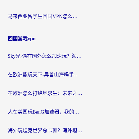
马来西亚留学生回国VPN怎么选？3个避坑点+1款实测好用的加速器推荐
回国游戏vpn
Sky光·遇在国外怎么加速玩？海外党亲测有效的国服游戏加速指南
在欧洲能玩天下-异兽山海吗手游？海外玩家的加速器生存指南
在欧洲怎么打绝地求生：未来之役不卡？留学生亲测的加速器避坑指南
人在美国玩BanG加速器，我的延迟终于绿了
海外玩坦克世界总卡顿？海外坦克世界加速器有哪些？实测好用的选择在这里