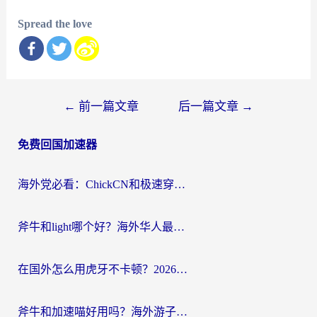
Spread the love
文
←
前一篇文章
后一篇文章
→
章
免费回国加速器
导
航
海外党必看：ChickCN和极速穿梭VPN好用吗？3招教你选对回国加速器无缝刷国内资源
斧牛和light哪个好？海外华人最关心的回国加速器选择难题，一篇讲透
在国外怎么用虎牙不卡顿？2026海外华人亲测有效的回国加速器选择指南
斧牛和加速喵好用吗？海外游子的真实选择困境