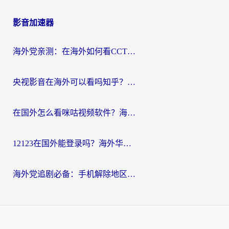
影音加速器
海外党亲测：在海外如何看CCTV？告别“仅限大陆播放”的实用指南
央视影音在海外可以看吗知乎？留学生亲测：3步解决地域限制+追剧自由
在国外怎么看咪咕视频软件？海外党亲测有效的回国加速方案
12123在国外能登录吗？海外华人必看的回国加速实用指南
海外党追剧必备：手机解除地区限制app怎么选？解决央视视频&国内剧地区限制全指南