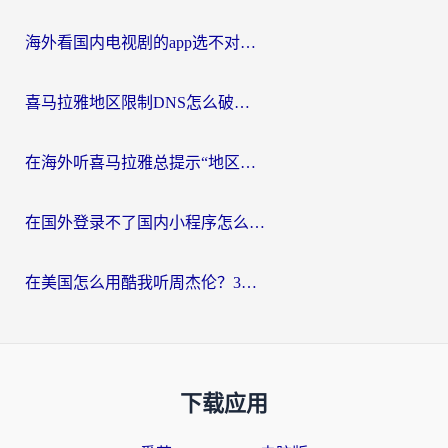
海外看国内电视剧的app选不对？这份回国加速器避坑指南帮你流畅追剧
喜马拉雅地区限制DNS怎么破？海外党听国内音乐听书的终极解决方案
在海外听喜马拉雅总提示“地区限制”？3步轻松解除+听国内音乐全攻略
在国外登录不了国内小程序怎么办？选对回国加速器，轻松解锁国内资源
在美国怎么用酷我听周杰伦？3步搞定海外听歌难题
下载应用