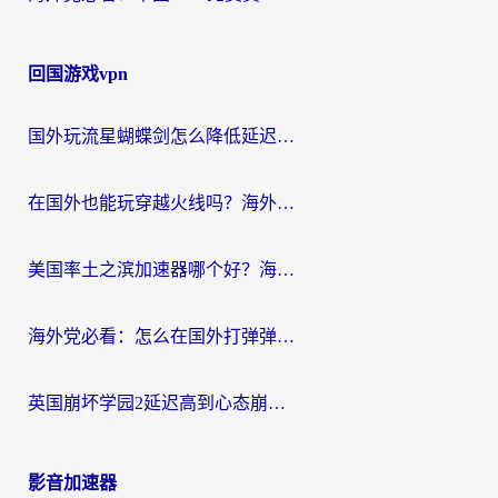
回国游戏vpn
国外玩流星蝴蝶剑怎么降低延迟？海外党必看的加速秘籍（含欧洲鸣潮&彩虹岛优化攻略）
在国外也能玩穿越火线吗？海外玩家国服游戏畅玩终极指南
美国率土之滨加速器哪个好？海外党国服游戏畅玩终极指南（附多游戏解决方案）
海外党必看：怎么在国外打弹弹堂不卡？番茄加速器亲测指南
英国崩坏学园2延迟高到心态崩？海外党国服游戏加速终极指南
影音加速器