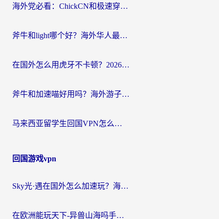
海外党必看：ChickCN和极速穿梭VPN好用吗？3招教你选对回国加速器无缝刷国内资源
斧牛和light哪个好？海外华人最关心的回国加速器选择难题，一篇讲透
在国外怎么用虎牙不卡顿？2026海外华人亲测有效的回国加速器选择指南
斧牛和加速喵好用吗？海外游子的真实选择困境
马来西亚留学生回国VPN怎么选？3个避坑点+1款实测好用的加速器推荐
回国游戏vpn
Sky光·遇在国外怎么加速玩？海外党亲测有效的国服游戏加速指南
在欧洲能玩天下-异兽山海吗手游？海外玩家的加速器生存指南