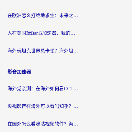
在欧洲怎么打绝地求生：未来之役不卡？留学生亲测的加速器避坑指南
人在美国玩BanG加速器，我的延迟终于绿了
海外玩坦克世界总卡顿？海外坦克世界加速器有哪些？实测好用的选择在这里
影音加速器
海外党亲测：在海外如何看CCTV？告别“仅限大陆播放”的实用指南
央视影音在海外可以看吗知乎？留学生亲测：3步解决地域限制+追剧自由
在国外怎么看咪咕视频软件？海外党亲测有效的回国加速方案