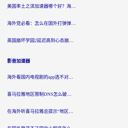
美国率土之滨加速器哪个好？海外党国服游戏畅玩终极指南（附多游戏解决方案）
海外党必看：怎么在国外打弹弹堂不卡？番茄加速器亲测指南
英国崩坏学园2延迟高到心态崩？海外党国服游戏加速终极指南
影音加速器
海外看国内电视剧的app选不对？这份回国加速器避坑指南帮你流畅追剧
喜马拉雅地区限制DNS怎么破？海外党听国内音乐听书的终极解决方案
在海外听喜马拉雅总提示“地区限制”？3步轻松解除+听国内音乐全攻略