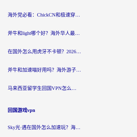
航
海外党必看：ChickCN和极速穿梭VPN好用吗？3招教你选对回国加速器无缝刷国内资源
斧牛和light哪个好？海外华人最关心的回国加速器选择难题，一篇讲透
在国外怎么用虎牙不卡顿？2026海外华人亲测有效的回国加速器选择指南
斧牛和加速喵好用吗？海外游子的真实选择困境
马来西亚留学生回国VPN怎么选？3个避坑点+1款实测好用的加速器推荐
回国游戏vpn
Sky光·遇在国外怎么加速玩？海外党亲测有效的国服游戏加速指南