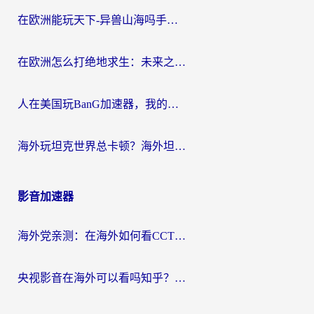
在欧洲能玩天下-异兽山海吗手游？海外玩家的加速器生存指南
在欧洲怎么打绝地求生：未来之役不卡？留学生亲测的加速器避坑指南
人在美国玩BanG加速器，我的延迟终于绿了
海外玩坦克世界总卡顿？海外坦克世界加速器有哪些？实测好用的选择在这里
影音加速器
海外党亲测：在海外如何看CCTV？告别“仅限大陆播放”的实用指南
央视影音在海外可以看吗知乎？留学生亲测：3步解决地域限制+追剧自由