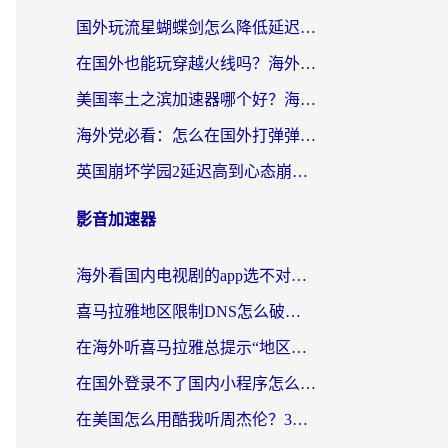
国外玩流星蝴蝶剑怎么降低延迟？海外党必看的加速秘籍（含欧洲鸣潮&彩虹岛优化攻略）
在国外也能玩穿越火线吗？海外玩家国服游戏畅玩终极指南
美国率土之滨加速器哪个好？海外党国服游戏畅玩终极指南（附多游戏解决方案）
海外党必看：怎么在国外打弹弹堂不卡？番茄加速器亲测指南
英国崩坏学园2延迟高到心态崩？海外党国服游戏加速终极指南
影音加速器
海外看国内电视剧的app选不对？这份回国加速器避坑指南帮你流畅追剧
喜马拉雅地区限制DNS怎么破？海外党听国内音乐听书的终极解决方案
在海外听喜马拉雅总提示“地区限制”？3步轻松解除+听国内音乐全攻略
在国外登录不了国内小程序怎么办？选对回国加速器，轻松解锁国内资源
在美国怎么用酷我听周杰伦？3步搞定海外听歌难题