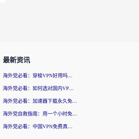
最新资讯
海外党必看：穿梭VPN好用吗？和云帆VPN对比哪个回国效果更好？附真实测评+避坑指南
海外党必看：如何选对国内VPN，实现无缝访问国内资源？
海外党必看：加速器下载永久免费版真的存在吗？教你无缝访问国内资源的正确姿势
海外党自救指南：用一个小时免费加速器，轻松打破国内资源访问壁垒？
海外党必看：中国VPN免费真的靠谱吗？手把手教你选对回国加速器