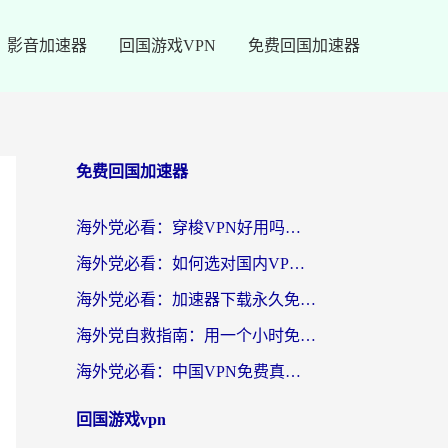
影音加速器
回国游戏VPN
免费回国加速器
免费回国加速器
海外党必看：穿梭VPN好用吗？和云帆VPN对比哪个回国效果更好？附真实测评+避坑指南
海外党必看：如何选对国内VPN，实现无缝访问国内资源？
海外党必看：加速器下载永久免费版真的存在吗？教你无缝访问国内资源的正确姿势
海外党自救指南：用一个小时免费加速器，轻松打破国内资源访问壁垒？
海外党必看：中国VPN免费真的靠谱吗？手把手教你选对回国加速器
回国游戏vpn