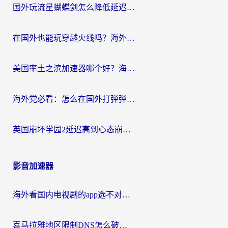
国外玩流星蝴蝶剑怎么降低延迟？海外党必看的加速秘籍（含欧洲鸣潮&彩虹岛优化攻略）
在国外也能玩穿越火线吗？海外玩家国服游戏畅玩终极指南
美国率土之滨加速器哪个好？海外党国服游戏畅玩终极指南（附多游戏解决方案）
海外党必看：怎么在国外打弹弹堂不卡？番茄加速器亲测指南
英国崩坏学园2延迟高到心态崩？海外党国服游戏加速终极指南
影音加速器
海外看国内电视剧的app选不对？这份回国加速器避坑指南帮你流畅追剧
喜马拉雅地区限制DNS怎么破？海外党听国内音乐听书的终极解决方案