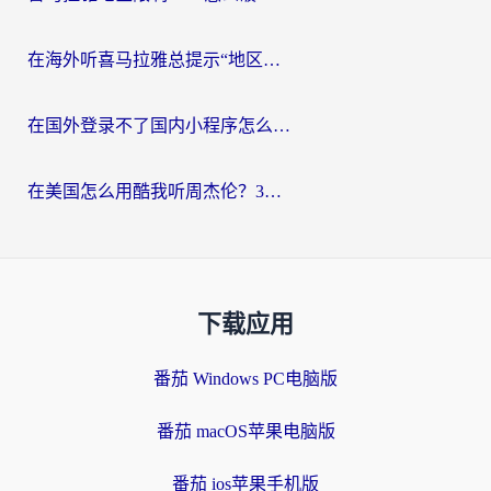
在海外听喜马拉雅总提示“地区限制”？3步轻松解除+听国内音乐全攻略
在国外登录不了国内小程序怎么办？选对回国加速器，轻松解锁国内资源
在美国怎么用酷我听周杰伦？3步搞定海外听歌难题
下载应用
番茄 Windows PC电脑版
番茄 macOS苹果电脑版
番茄 ios苹果手机版