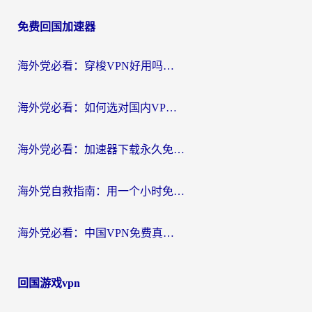
章
免费回国加速器
导
航
海外党必看：穿梭VPN好用吗？和云帆VPN对比哪个回国效果更好？附真实测评+避坑指南
海外党必看：如何选对国内VPN，实现无缝访问国内资源？
海外党必看：加速器下载永久免费版真的存在吗？教你无缝访问国内资源的正确姿势
海外党自救指南：用一个小时免费加速器，轻松打破国内资源访问壁垒？
海外党必看：中国VPN免费真的靠谱吗？手把手教你选对回国加速器
回国游戏vpn