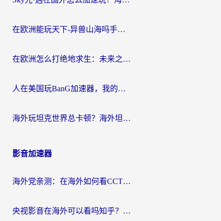
在欧洲能玩天下-异兽山海吗手游？海外玩家的加速器生存指南
在欧洲怎么打绝地求生：未来之役不卡？留学生亲测的加速器避坑指南
人在美国玩BanG加速器，我的延迟终于绿了
海外玩坦克世界总卡顿？海外坦克世界加速器有哪些？实测好用的选择在这里
影音加速器
海外党亲测：在海外如何看CCTV？告别“仅限大陆播放”的实用指南
央视影音在海外可以看吗知乎？留学生亲测：3步解决地域限制+追剧自由