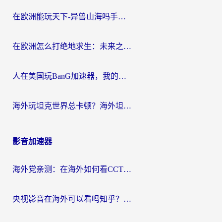
在欧洲能玩天下-异兽山海吗手游？海外玩家的加速器生存指南
在欧洲怎么打绝地求生：未来之役不卡？留学生亲测的加速器避坑指南
人在美国玩BanG加速器，我的延迟终于绿了
海外玩坦克世界总卡顿？海外坦克世界加速器有哪些？实测好用的选择在这里
影音加速器
海外党亲测：在海外如何看CCTV？告别“仅限大陆播放”的实用指南
央视影音在海外可以看吗知乎？留学生亲测：3步解决地域限制+追剧自由