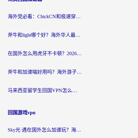
导
航
海外党必看：ChickCN和极速穿梭VPN好用吗？3招教你选对回国加速器无缝刷国内资源
斧牛和light哪个好？海外华人最关心的回国加速器选择难题，一篇讲透
在国外怎么用虎牙不卡顿？2026海外华人亲测有效的回国加速器选择指南
斧牛和加速喵好用吗？海外游子的真实选择困境
马来西亚留学生回国VPN怎么选？3个避坑点+1款实测好用的加速器推荐
回国游戏vpn
Sky光·遇在国外怎么加速玩？海外党亲测有效的国服游戏加速指南