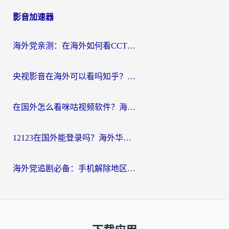
影音加速器
海外党亲测：在海外如何看CCTV？告别“仅限大陆播放”的实用指南
央视影音在海外可以看吗知乎？留学生亲测：3步解决地域限制+追剧自由
在国外怎么看咪咕视频软件？海外党亲测有效的回国加速方案
12123在国外能登录吗？海外华人必看的回国加速实用指南
海外党追剧必备：手机解除地区限制app怎么选？解决央视视频&国内剧地区限制全指南