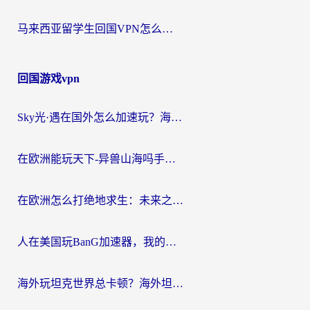
马来西亚留学生回国VPN怎么选？3个避坑点+1款实测好用的加速器推荐
回国游戏vpn
Sky光·遇在国外怎么加速玩？海外党亲测有效的国服游戏加速指南
在欧洲能玩天下-异兽山海吗手游？海外玩家的加速器生存指南
在欧洲怎么打绝地求生：未来之役不卡？留学生亲测的加速器避坑指南
人在美国玩BanG加速器，我的延迟终于绿了
海外玩坦克世界总卡顿？海外坦克世界加速器有哪些？实测好用的选择在这里