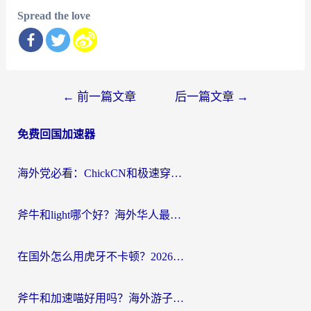
Spread the love
文
←
前一篇文章
后一篇文章
→
章
免费回国加速器
导
航
海外党必看：ChickCN和极速穿梭VPN好用吗？3招教你选对回国加速器无缝刷国内资源
斧牛和light哪个好？海外华人最关心的回国加速器选择难题，一篇讲透
在国外怎么用虎牙不卡顿？2026海外华人亲测有效的回国加速器选择指南
斧牛和加速喵好用吗？海外游子的真实选择困境