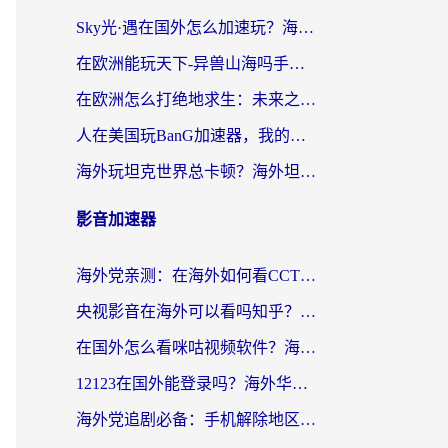
Sky光·遇在国外怎么加速玩？海外党亲测有效的国服游戏加速指南
在欧洲能玩天下-异兽山海吗手游？海外玩家的加速器生存指南
在欧洲怎么打绝地求生：未来之役不卡？留学生亲测的加速器避坑指南
人在美国玩BanG加速器，我的延迟终于绿了
海外玩坦克世界总卡顿？海外坦克世界加速器有哪些？实测好用的选择在这里
影音加速器
海外党亲测：在海外如何看CCTV？告别“仅限大陆播放”的实用指南
央视影音在海外可以看吗知乎？留学生亲测：3步解决地域限制+追剧自由
在国外怎么看咪咕视频软件？海外党亲测有效的回国加速方案
12123在国外能登录吗？海外华人必看的回国加速实用指南
海外党追剧必备：手机解除地区限制app怎么选？解决央视视频&国内剧地区限制全指南