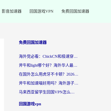
影音加速器
回国游戏VPN
免费回国加速器
免费回国加速器
海外党必看：ChickCN和极速穿梭VPN好用吗？3招教你选对回国加速器无缝刷国内资源
斧牛和light哪个好？海外华人最关心的回国加速器选择难题，一篇讲透
在国外怎么用虎牙不卡顿？2026海外华人亲测有效的回国加速器选择指南
斧牛和加速喵好用吗？海外游子的真实选择困境
马来西亚留学生回国VPN怎么选？3个避坑点+1款实测好用的加速器推荐
回国游戏vpn