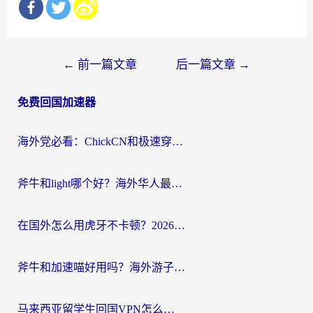
文
←
前一篇文章
后一篇文章
→
章
免费回国加速器
导
航
海外党必看：ChickCN和极速穿梭VPN好用吗？3招教你选对回国加速器无缝刷国内资源
斧牛和light哪个好？海外华人最关心的回国加速器选择难题，一篇讲透
在国外怎么用虎牙不卡顿？2026海外华人亲测有效的回国加速器选择指南
斧牛和加速喵好用吗？海外游子的真实选择困境
马来西亚留学生回国VPN怎么选？3个避坑点+1款实测好用的加速器推荐