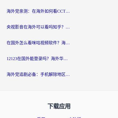
海外党亲测：在海外如何看CCTV？告别“仅限大陆播放”的实用指南
央视影音在海外可以看吗知乎？留学生亲测：3步解决地域限制+追剧自由
在国外怎么看咪咕视频软件？海外党亲测有效的回国加速方案
12123在国外能登录吗？海外华人必看的回国加速实用指南
海外党追剧必备：手机解除地区限制app怎么选？解决央视视频&国内剧地区限制全指南
下载应用