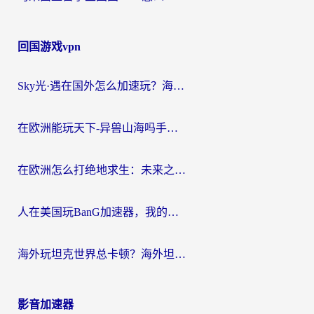
回国游戏vpn
Sky光·遇在国外怎么加速玩？海外党亲测有效的国服游戏加速指南
在欧洲能玩天下-异兽山海吗手游？海外玩家的加速器生存指南
在欧洲怎么打绝地求生：未来之役不卡？留学生亲测的加速器避坑指南
人在美国玩BanG加速器，我的延迟终于绿了
海外玩坦克世界总卡顿？海外坦克世界加速器有哪些？实测好用的选择在这里
影音加速器