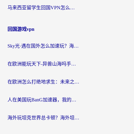
马来西亚留学生回国VPN怎么选？3个避坑点+1款实测好用的加速器推荐
回国游戏vpn
Sky光·遇在国外怎么加速玩？海外党亲测有效的国服游戏加速指南
在欧洲能玩天下-异兽山海吗手游？海外玩家的加速器生存指南
在欧洲怎么打绝地求生：未来之役不卡？留学生亲测的加速器避坑指南
人在美国玩BanG加速器，我的延迟终于绿了
海外玩坦克世界总卡顿？海外坦克世界加速器有哪些？实测好用的选择在这里