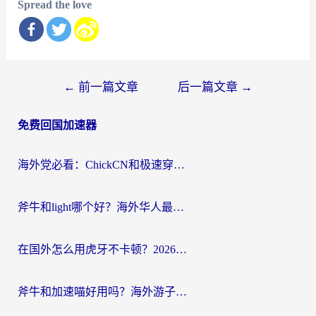
Spread the love
文
←
前一篇文章
后一篇文章
→
章
免费回国加速器
导
航
海外党必看：ChickCN和极速穿梭VPN好用吗？3招教你选对回国加速器无缝刷国内资源
斧牛和light哪个好？海外华人最关心的回国加速器选择难题，一篇讲透
在国外怎么用虎牙不卡顿？2026海外华人亲测有效的回国加速器选择指南
斧牛和加速喵好用吗？海外游子的真实选择困境