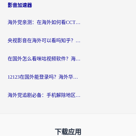
影音加速器
海外党亲测：在海外如何看CCTV？告别“仅限大陆播放”的实用指南
央视影音在海外可以看吗知乎？留学生亲测：3步解决地域限制+追剧自由
在国外怎么看咪咕视频软件？海外党亲测有效的回国加速方案
12123在国外能登录吗？海外华人必看的回国加速实用指南
海外党追剧必备：手机解除地区限制app怎么选？解决央视视频&国内剧地区限制全指南
下载应用