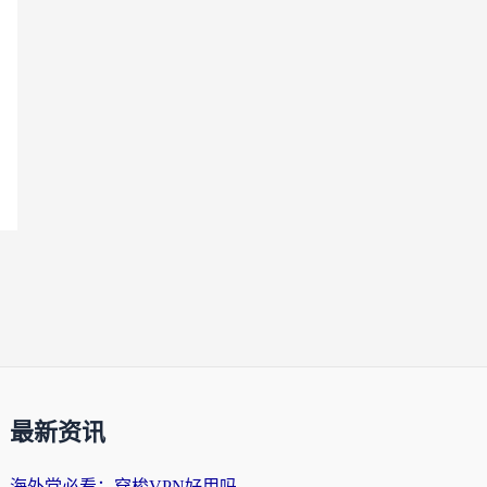
最新资讯
海外党必看：穿梭VPN好用吗？和云帆VPN对比哪个回国效果更好？附真实测评+避坑指南