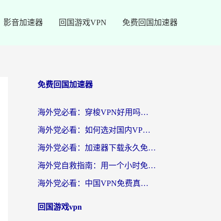
影音加速器
回国游戏VPN
免费回国加速器
免费回国加速器
海外党必看：穿梭VPN好用吗？和云帆VPN对比哪个回国效果更好？附真实测评+避坑指南
海外党必看：如何选对国内VPN，实现无缝访问国内资源？
海外党必看：加速器下载永久免费版真的存在吗？教你无缝访问国内资源的正确姿势
海外党自救指南：用一个小时免费加速器，轻松打破国内资源访问壁垒？
海外党必看：中国VPN免费真的靠谱吗？手把手教你选对回国加速器
回国游戏vpn