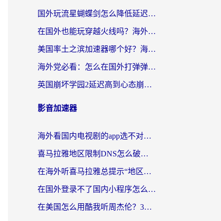
国外玩流星蝴蝶剑怎么降低延迟？海外党必看的加速秘籍（含欧洲鸣潮&彩虹岛优化攻略）
在国外也能玩穿越火线吗？海外玩家国服游戏畅玩终极指南
美国率土之滨加速器哪个好？海外党国服游戏畅玩终极指南（附多游戏解决方案）
海外党必看：怎么在国外打弹弹堂不卡？番茄加速器亲测指南
英国崩坏学园2延迟高到心态崩？海外党国服游戏加速终极指南
影音加速器
海外看国内电视剧的app选不对？这份回国加速器避坑指南帮你流畅追剧
喜马拉雅地区限制DNS怎么破？海外党听国内音乐听书的终极解决方案
在海外听喜马拉雅总提示“地区限制”？3步轻松解除+听国内音乐全攻略
在国外登录不了国内小程序怎么办？选对回国加速器，轻松解锁国内资源
在美国怎么用酷我听周杰伦？3步搞定海外听歌难题