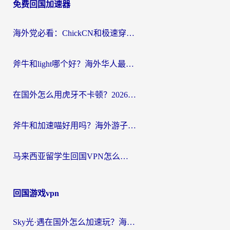
免费回国加速器
导
航
海外党必看：ChickCN和极速穿梭VPN好用吗？3招教你选对回国加速器无缝刷国内资源
斧牛和light哪个好？海外华人最关心的回国加速器选择难题，一篇讲透
在国外怎么用虎牙不卡顿？2026海外华人亲测有效的回国加速器选择指南
斧牛和加速喵好用吗？海外游子的真实选择困境
马来西亚留学生回国VPN怎么选？3个避坑点+1款实测好用的加速器推荐
回国游戏vpn
Sky光·遇在国外怎么加速玩？海外党亲测有效的国服游戏加速指南