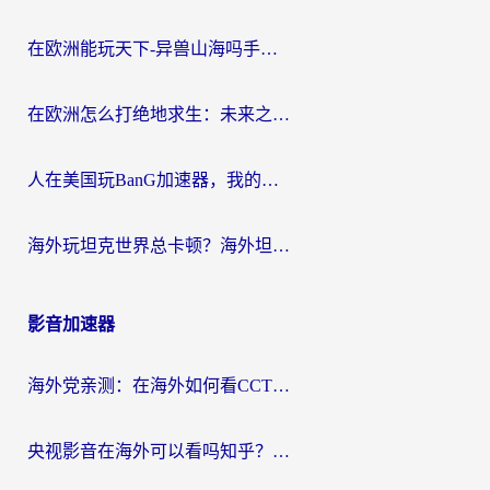
在欧洲能玩天下-异兽山海吗手游？海外玩家的加速器生存指南
在欧洲怎么打绝地求生：未来之役不卡？留学生亲测的加速器避坑指南
人在美国玩BanG加速器，我的延迟终于绿了
海外玩坦克世界总卡顿？海外坦克世界加速器有哪些？实测好用的选择在这里
影音加速器
海外党亲测：在海外如何看CCTV？告别“仅限大陆播放”的实用指南
央视影音在海外可以看吗知乎？留学生亲测：3步解决地域限制+追剧自由