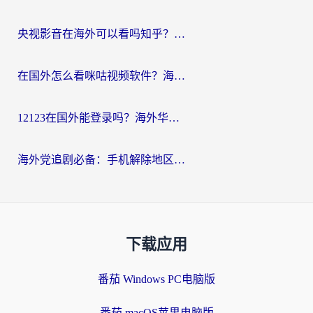
央视影音在海外可以看吗知乎？留学生亲测：3步解决地域限制+追剧自由
在国外怎么看咪咕视频软件？海外党亲测有效的回国加速方案
12123在国外能登录吗？海外华人必看的回国加速实用指南
海外党追剧必备：手机解除地区限制app怎么选？解决央视视频&国内剧地区限制全指南
下载应用
番茄 Windows PC电脑版
番茄 macOS苹果电脑版