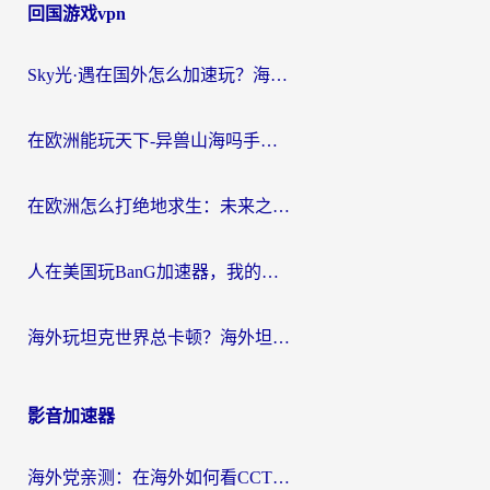
回国游戏vpn
Sky光·遇在国外怎么加速玩？海外党亲测有效的国服游戏加速指南
在欧洲能玩天下-异兽山海吗手游？海外玩家的加速器生存指南
在欧洲怎么打绝地求生：未来之役不卡？留学生亲测的加速器避坑指南
人在美国玩BanG加速器，我的延迟终于绿了
海外玩坦克世界总卡顿？海外坦克世界加速器有哪些？实测好用的选择在这里
影音加速器
海外党亲测：在海外如何看CCTV？告别“仅限大陆播放”的实用指南