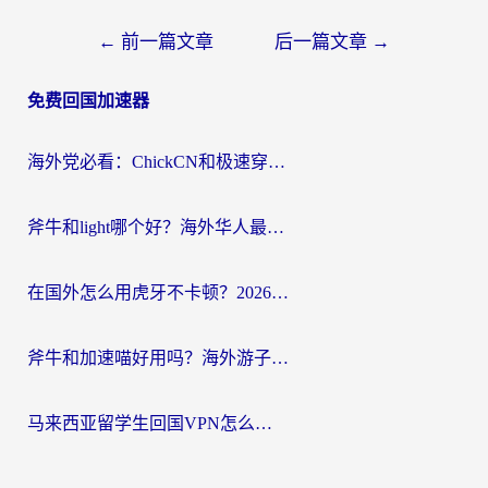
文
←
前一篇文章
后一篇文章
→
章
免费回国加速器
导
航
海外党必看：ChickCN和极速穿梭VPN好用吗？3招教你选对回国加速器无缝刷国内资源
斧牛和light哪个好？海外华人最关心的回国加速器选择难题，一篇讲透
在国外怎么用虎牙不卡顿？2026海外华人亲测有效的回国加速器选择指南
斧牛和加速喵好用吗？海外游子的真实选择困境
马来西亚留学生回国VPN怎么选？3个避坑点+1款实测好用的加速器推荐