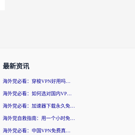
最新资讯
海外党必看：穿梭VPN好用吗？和云帆VPN对比哪个回国效果更好？附真实测评+避坑指南
海外党必看：如何选对国内VPN，实现无缝访问国内资源？
海外党必看：加速器下载永久免费版真的存在吗？教你无缝访问国内资源的正确姿势
海外党自救指南：用一个小时免费加速器，轻松打破国内资源访问壁垒？
海外党必看：中国VPN免费真的靠谱吗？手把手教你选对回国加速器