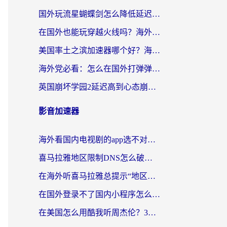
国外玩流星蝴蝶剑怎么降低延迟？海外党必看的加速秘籍（含欧洲鸣潮&彩虹岛优化攻略）
在国外也能玩穿越火线吗？海外玩家国服游戏畅玩终极指南
美国率土之滨加速器哪个好？海外党国服游戏畅玩终极指南（附多游戏解决方案）
海外党必看：怎么在国外打弹弹堂不卡？番茄加速器亲测指南
英国崩坏学园2延迟高到心态崩？海外党国服游戏加速终极指南
影音加速器
海外看国内电视剧的app选不对？这份回国加速器避坑指南帮你流畅追剧
喜马拉雅地区限制DNS怎么破？海外党听国内音乐听书的终极解决方案
在海外听喜马拉雅总提示“地区限制”？3步轻松解除+听国内音乐全攻略
在国外登录不了国内小程序怎么办？选对回国加速器，轻松解锁国内资源
在美国怎么用酷我听周杰伦？3步搞定海外听歌难题