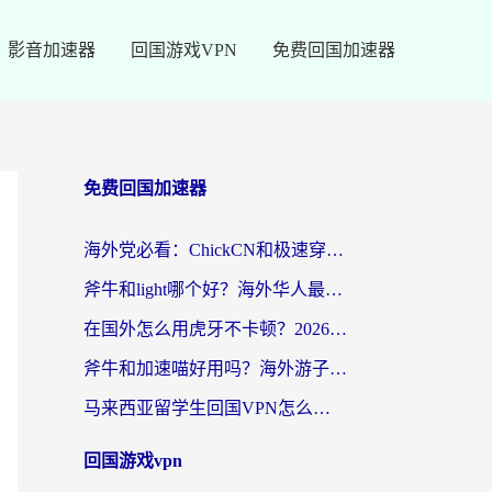
影音加速器
回国游戏VPN
免费回国加速器
免费回国加速器
海外党必看：ChickCN和极速穿梭VPN好用吗？3招教你选对回国加速器无缝刷国内资源
斧牛和light哪个好？海外华人最关心的回国加速器选择难题，一篇讲透
在国外怎么用虎牙不卡顿？2026海外华人亲测有效的回国加速器选择指南
斧牛和加速喵好用吗？海外游子的真实选择困境
马来西亚留学生回国VPN怎么选？3个避坑点+1款实测好用的加速器推荐
回国游戏vpn