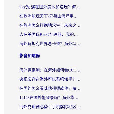
Sky光·遇在国外怎么加速玩？海外党亲测有效的国服游戏加速指南
在欧洲能玩天下-异兽山海吗手游？海外玩家的加速器生存指南
在欧洲怎么打绝地求生：未来之役不卡？留学生亲测的加速器避坑指南
人在美国玩BanG加速器，我的延迟终于绿了
海外玩坦克世界总卡顿？海外坦克世界加速器有哪些？实测好用的选择在这里
影音加速器
海外党亲测：在海外如何看CCTV？告别“仅限大陆播放”的实用指南
央视影音在海外可以看吗知乎？留学生亲测：3步解决地域限制+追剧自由
在国外怎么看咪咕视频软件？海外党亲测有效的回国加速方案
12123在国外能登录吗？海外华人必看的回国加速实用指南
海外党追剧必备：手机解除地区限制app怎么选？解决央视视频&国内剧地区限制全指南