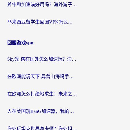
斧牛和加速喵好用吗？海外游子的真实选择困境
马来西亚留学生回国VPN怎么选？3个避坑点+1款实测好用的加速器推荐
回国游戏vpn
Sky光·遇在国外怎么加速玩？海外党亲测有效的国服游戏加速指南
在欧洲能玩天下-异兽山海吗手游？海外玩家的加速器生存指南
在欧洲怎么打绝地求生：未来之役不卡？留学生亲测的加速器避坑指南
人在美国玩BanG加速器，我的延迟终于绿了
海外玩坦克世界总卡顿？海外坦克世界加速器有哪些？实测好用的选择在这里