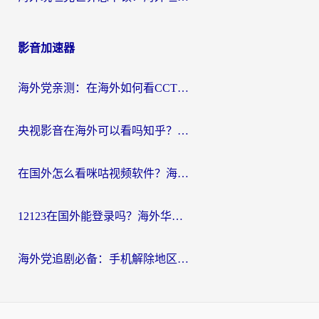
影音加速器
海外党亲测：在海外如何看CCTV？告别“仅限大陆播放”的实用指南
央视影音在海外可以看吗知乎？留学生亲测：3步解决地域限制+追剧自由
在国外怎么看咪咕视频软件？海外党亲测有效的回国加速方案
12123在国外能登录吗？海外华人必看的回国加速实用指南
海外党追剧必备：手机解除地区限制app怎么选？解决央视视频&国内剧地区限制全指南