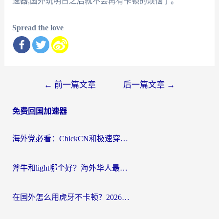
速器,国外玩明日之后就不会再有卡顿的烦恼了。
Spread the love
文
←
前一篇文章
后一篇文章
→
章
免费回国加速器
导
航
海外党必看：ChickCN和极速穿梭VPN好用吗？3招教你选对回国加速器无缝刷国内资源
斧牛和light哪个好？海外华人最关心的回国加速器选择难题，一篇讲透
在国外怎么用虎牙不卡顿？2026海外华人亲测有效的回国加速器选择指南