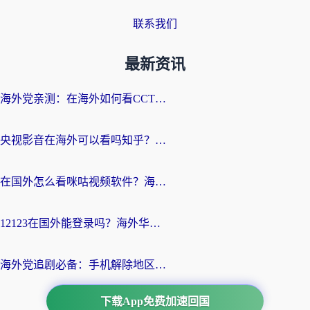
联系我们
最新资讯
海外党亲测：在海外如何看CCTV？告别“仅限大陆播放”的实用指南
央视影音在海外可以看吗知乎？留学生亲测：3步解决地域限制+追剧自由
在国外怎么看咪咕视频软件？海外党亲测有效的回国加速方案
12123在国外能登录吗？海外华人必看的回国加速实用指南
海外党追剧必备：手机解除地区限制app怎么选？解决央视视频&国内剧地区限制全指南
下载App免费加速回国