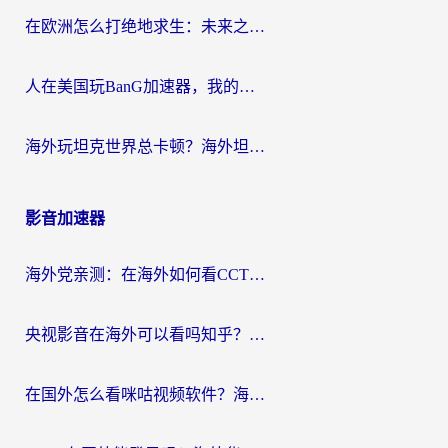
在欧洲怎么打绝地求生：未来之役不卡？留学生亲测的加速器避坑指南
人在美国玩BanG加速器，我的延迟终于绿了
海外玩坦克世界总卡顿？海外坦克世界加速器有哪些？实测好用的选择在这里
影音加速器
海外党亲测：在海外如何看CCTV？告别“仅限大陆播放”的实用指南
央视影音在海外可以看吗知乎？留学生亲测：3步解决地域限制+追剧自由
在国外怎么看咪咕视频软件？海外党亲测有效的回国加速方案