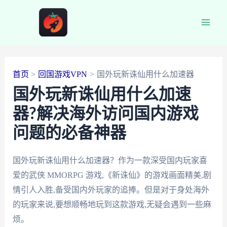
跳
至
Main
内
容
Men
首页
回国游戏VPN
国外玩新诛仙用什么加速器
国外玩新诛仙用什么加速
器?解决海外访问国内游戏
问题的必备神器
国外玩新诛仙用什么加速器？作为一款深受国内玩家喜
爱的武侠 MMORPG 游戏,《新诛仙》的游戏画面精美,剧
情引人入胜,备受国内外玩家的追捧。但是对于身处海外
的玩家来说,要想顺畅地玩到这款游戏,无疑会遇到一些麻
烦。