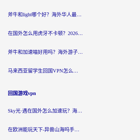
斧牛和light哪个好？海外华人最关心的回国加速器选择难题，一篇讲透
在国外怎么用虎牙不卡顿？2026海外华人亲测有效的回国加速器选择指南
斧牛和加速喵好用吗？海外游子的真实选择困境
马来西亚留学生回国VPN怎么选？3个避坑点+1款实测好用的加速器推荐
回国游戏vpn
Sky光·遇在国外怎么加速玩？海外党亲测有效的国服游戏加速指南
在欧洲能玩天下-异兽山海吗手游？海外玩家的加速器生存指南