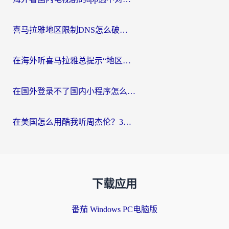
喜马拉雅地区限制DNS怎么破？海外党听国内音乐听书的终极解决方案
在海外听喜马拉雅总提示“地区限制”？3步轻松解除+听国内音乐全攻略
在国外登录不了国内小程序怎么办？选对回国加速器，轻松解锁国内资源
在美国怎么用酷我听周杰伦？3步搞定海外听歌难题
下载应用
番茄 Windows PC电脑版