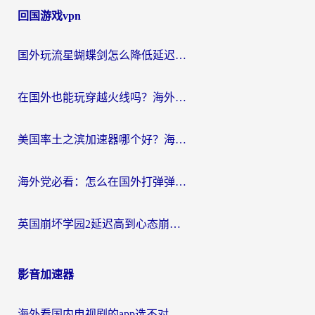
回国游戏vpn
国外玩流星蝴蝶剑怎么降低延迟？海外党必看的加速秘籍（含欧洲鸣潮&彩虹岛优化攻略）
在国外也能玩穿越火线吗？海外玩家国服游戏畅玩终极指南
美国率土之滨加速器哪个好？海外党国服游戏畅玩终极指南（附多游戏解决方案）
海外党必看：怎么在国外打弹弹堂不卡？番茄加速器亲测指南
英国崩坏学园2延迟高到心态崩？海外党国服游戏加速终极指南
影音加速器
海外看国内电视剧的app选不对？这份回国加速器避坑指南帮你流畅追剧