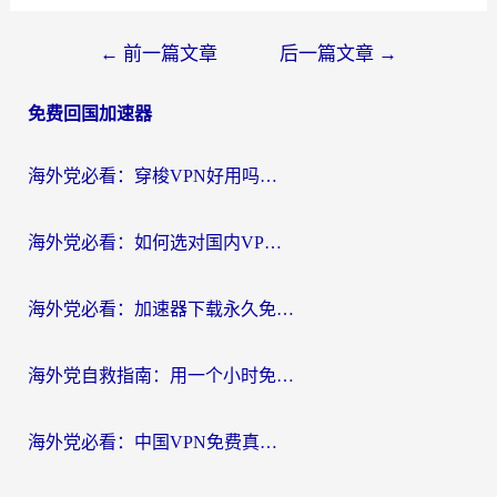
文
←
前一篇文章
后一篇文章
→
章
免费回国加速器
导
航
海外党必看：穿梭VPN好用吗？和云帆VPN对比哪个回国效果更好？附真实测评+避坑指南
海外党必看：如何选对国内VPN，实现无缝访问国内资源？
海外党必看：加速器下载永久免费版真的存在吗？教你无缝访问国内资源的正确姿势
海外党自救指南：用一个小时免费加速器，轻松打破国内资源访问壁垒？
海外党必看：中国VPN免费真的靠谱吗？手把手教你选对回国加速器